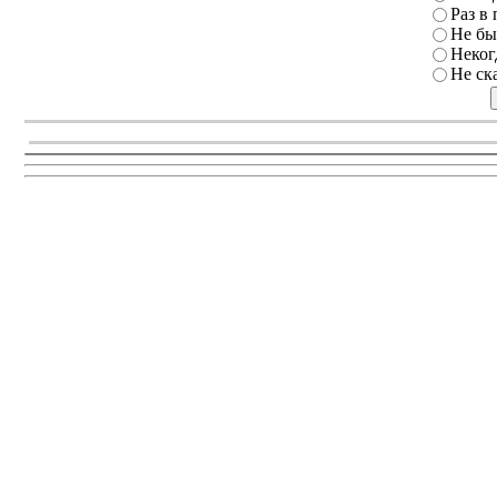
Раз в 
Не бы
Неког
Не ск