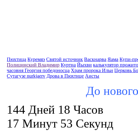
Пюхтица
Куремяэ
Святой источник
Васкнарва
Яама
Купи-пр
Полицинский Владимир
Куртна
Йыхви
калькулятор прожит
часовня Георгия победоносца
Храм пророка Ильи
Церковь Б
Сутагузе nurkjaerv
Дрова в Пюхтице
Аисты
До нового
144 Дней 18 Часов
17 Минут 52 Секунд