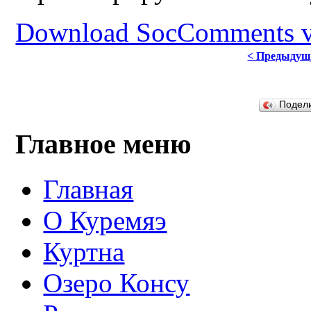
Download SocComments v
< Предыдущ
Подел
Главное меню
Главная
О Куремяэ
Куртна
Озеро Консу