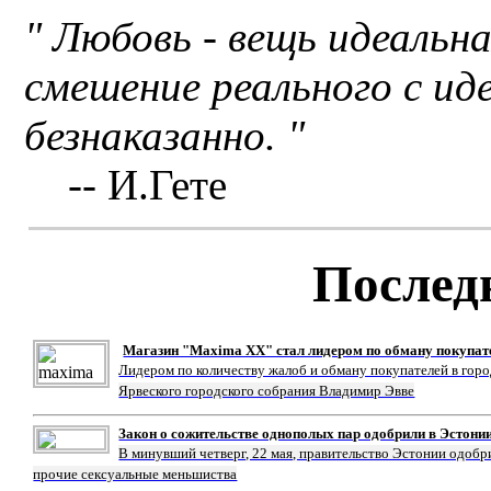
" Любовь - вещь идеальна
смешение реального с ид
безнаказанно. "
-- И.Гете
Послед
Магазин "Maxima XX" стал лидером по обману покупат
Лидером по количеству жалоб и обману покупателей в гор
Ярвеского городского собрания Владимир Эвве
Закон о сожительстве однополых пар одобрили в Эстони
В минувший четверг, 22 мая, правительство Эстонии одобр
прочие сексуальные меньшиства