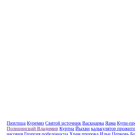
Пюхтица
Куремяэ
Святой источник
Васкнарва
Яама
Купи-пр
Полицинский Владимир
Куртна
Йыхви
калькулятор прожит
часовня Георгия победоносца
Храм пророка Ильи
Церковь Б