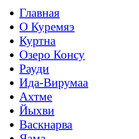
Главная
О Куремяэ
Куртна
Озеро Консу
Рауди
Ида-Вирумаа
Ахтме
Йыхви
Васкнарва
Яама