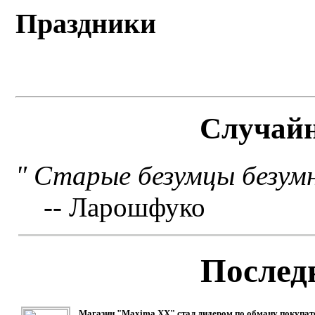
Праздники
Случай
" Старые безумцы безумн
-- Ларошфуко
Послед
Магазин "Maxima XX" стал лидером по обману покупат