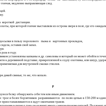
 гончая, медленно выправляющая след.
цей.
ку.
а короткой дистанции.
ы, при которой гончие выставляли из острова зверя в поле, где его ожидали
сылки в гильзу порохового пыжа и картонных прокладок,
идела, оставив свой запах.
ря.
раза в году.
ком установлены капканы и др. самоловы и который он может обойти в течени
ги к деревянной подставке, прикрепленной к седлу охотника, или шнур, удер
рименяемая для внутренней смазки стволов.
дикой свиньи; то же, что копало.
Р
уюся белку обнаружить себя тем или иным движением.
 трое и более борзятников разравниваются по полю цепью в 150-200 м один 
ые приостанавливаются и ждут окончания травли.
торыми в период гона он калечит много самцов-производителей. Подлежит об