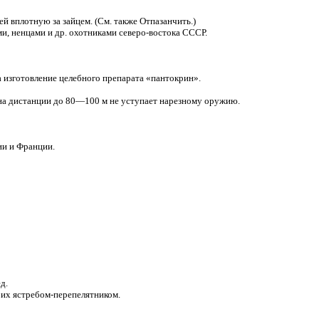
й вплотную за зайцем. (См. также Отпазанчить.)
и, ненцами и др. охотниками северо-востока СССР.
 изготовление целебного препарата «пантокрин».
 на дистанции до 80—100 м не уступает нарезному оружию.
ии и Франции.
д.
 их ястребом-перепелятником.