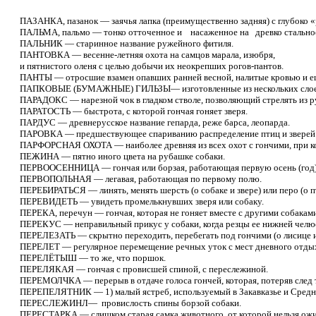
ПАЗАНКА, пазанок — заячья лапка (преимущественно задняя) с глубоко «р
ПАЛЬМА, пальмо — тонко отточенное и насаженное на древко стальное ле
ПАЛЬНИК — старинное название ружейного фитиля.
ПАНТОВКА — весенне-летняя охота на самцов марала, изюбря,
и пятнистого оленя с целью добычи их неокрепших рогов-пантов.
ПАНТЫ — отросшие взамен опавших ранней весной, налитые кровью и еще
ПАПКОВЫЕ (БУМАЖНЫЕ) ГИЛЬЗЫ— изготовленные из нескольких слоев сп
ПАРАДОКС — нарезной чок в гладком стволе, позволяющий стрелять из ру
ПАРАТОСТЬ — быстрота, с которой гончая гоняет зверя.
ПАРДУС — древнерусское название гепарда, реже барса, леопарда.
ПАРОВКА — предшествующее спариванию распределение птиц и зверей на
ПАРФОРСНАЯ ОХОТА — наиболее древняя из всех охот с гончими, при кото
ПЕЖИНА — пятно иного цвета на рубашке собаки.
ПЕРВООСЕННИЦА — гончая или борзая, работающая первую осень (год)
ПЕРВОПОЛЬНАЯ — легавая, работающая по первому полю.
ПЕРЕБИРАТЬСЯ — линять, менять шерсть (о собаке и звере) или перо (о п
ПЕРЕВИДЕТЬ — увидеть промелькнувших зверя или собаку.
ПЕРЕКА, перечун — гончая, которая не гоняет вместе с другими собаками,
ПЕРЕКУС — неправильный прикус у собаки, когда резцы ее нижней челюс
ПЕРЕЛЕЗАТЬ — скрытно переходить, перебегать под гончими (о лисице и
ПЕРЕЛЕТ — регулярное перемещение речных уток с мест дневного отдыха 
ПЕРЕЛЁТЫШ — то же, что поршок.
ПЕРЕЛЯКАЯ — гончая с провисшей спиной, с переслежиной.
ПЕРЕМОЛЧКА — перерыв в отдаче голоса гончей, которая, потеряв след то
ПЕРЕПЕЛЯТНИК — 1) малый ястреб, используемый в Закавказье и Средней 
ПЕРЕСЛЕЖИНЛ— провислость спины борзой собаки.
ПЕРЕСТАРКА — слишком старая самка животного, от которой нельзя ожи