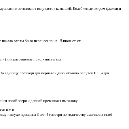
мушками и затягивают им участок камышей. Колеблемые ветром флажки и
начало охоты было перенесено на 15 июля ст. ст.
!») или разрешение приступить к еде.
 единицу площади для пернатой дичи обычно берутся 100, а для
йся ногой зверя и длиной превышает выволоку.
и и т. п.
ому наглухо пришиты 3 или 4 (смотря по количеству смычков в стае)