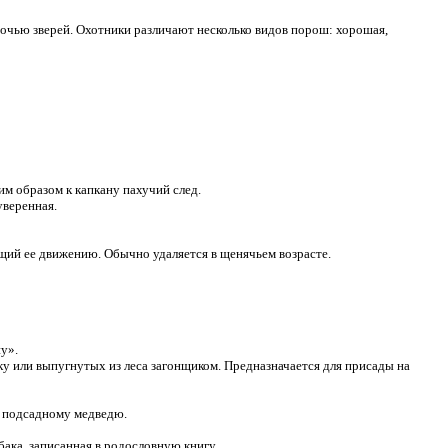
очью зверей. Охотники различают несколько видов порош: хорошая,
им образом к капкану пахучий след.
уверенная.
щий ее движению. Обычно удаляется в щенячьем возрасте.
у».
у или выпугнутых из леса загонщиком. Предназначается для присады на
о подсадному медведю.
ака, записанная в родословную книгу.