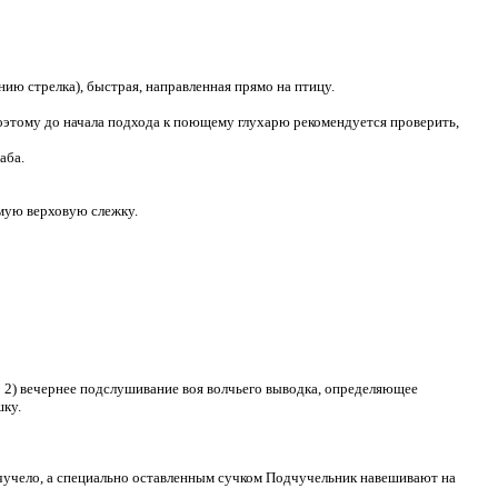
ю стрелка), быстрая, направленная прямо на птицу.
оэтому до начала подхода к поющему глухарю рекомендуется проверить,
аба.
мую верховую слежку.
 2) вечернее подслушивание воя волчьего выводка, определяющее
шку.
учело, а специально оставленным сучком Подчучельник навешивают на