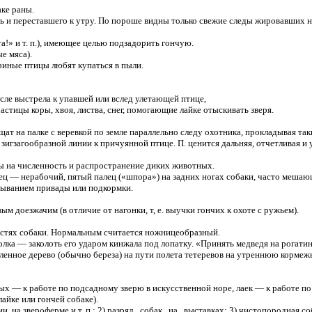
ке раны.
ь и переставшего к утру. По пороше видны только свежие следы жировавших н
а!» и т. п.), имеющее целью подзадорить гончую.
е мяса).
риные птицы любят купаться в пыли.
ле выстрела к упавшей или вслед улетающей птице,
стицы коры, хвоя, листва, снег, помогающие лайке отыскивать зверя.
ат на палке с веревкой по земле параллельно следу охотника, прокладывая так
загообразной линии к причуянной птице. П. ценится дальняя, отчетливая и 
 на численность и распространение диких животных.
ец — нерабочий, пятый палец («шпора») на задних ногах собаки, часто мешаю
ыванием привады или подкормки.
доезжачим (в отличие от нагонки, т, е. выучки гончих к охоте с ружьем).
стях собаки. Нормальным считается ножницеобразный.
лка — заколоть его ударом кинжала под лопатку. «Принять медведя на рогатин
енное дерево (обычно береза) на пути полета тетеревов на утреннюю кормежк
 — к работе по подсадному зверю в искусственной норе, лаек — к работе п
айке или гончей собаке).
на звероферме и т. п.; 2) разряд собак на выставках; 3) чистопородная соб