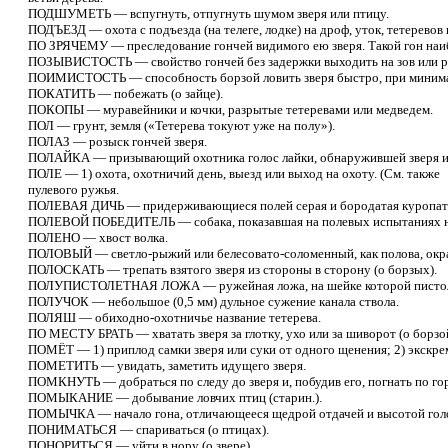
ПОДШУМЕТЬ — вспугнуть, отпугнуть шумом зверя или птицу.
ПОДЪЕЗД — охота с подъезда (на телеге, лодке) на дроф, уток, тетеревов 
ПО ЗРЯЧЕМУ — преследование гончей видимого ею зверя. Такой гон наибо
ПОЗЫВИСТОСТЬ — свойство гончей без задержки выходить на зов или ро
ПОИМИСТОСТЬ — способность борзой ловить зверя быстро, при минима
ПОКАТИТЬ — побежать (о зайце).
ПОКОПЫ — муравейники и кочки, разрытые тетеревами или медведем.
ПОЛ — грунт, земля («Тетерева токуют уже на полу»).
ПОЛАЗ — розыск гончей зверя.
ПОЛАЙКА — призывающий охотника голос лайки, обнаружившей зверя и
ПОЛЕ — 1) охота, охотничий день, выезд или выход на охоту. (См. также 
пулевого ружья.
ПОЛЕВАЯ ДИЧЬ — придерживающиеся полей серая и бородатая куропатка
ПОЛЕВОЙ ПОБЕДИТЕЛЬ — собака, показавшая на полевых испытаниях нали
ПОЛЕНО — хвост волка.
ПОЛОВЫЙ — светло-рыжий или белесовато-соломенный, как полова, окра
ПОЛОСКАТЬ — трепать взятого зверя из стороны в сторону (о борзых).
ПОЛУПИСТОЛЕТНАЯ ЛОЖА — ружейная ложа, на шейке которой пистолетн
ПОЛУЧОК — небольшое (0,5 мм) дульное сужение канала ствола.
ПОЛЯШ — обиходно-охотничье название тетерева.
ПО МЕСТУ БРАТЬ — хватать зверя за глотку, ухо или за шиворот (о борзо
ПОМЁТ — 1) приплод самки зверя или суки от одного щенения; 2) экскр
ПОМЕТИТЬ — увидать, заметить идущего зверя.
ПОМКНУТЬ — добраться по следу до зверя и, побудив его, погнать по гор
ПОМЫКАНИЕ — добывание ловчих птиц (старин.).
ПОМЫЧКА — начало гона, отличающееся щедрой отдачей и высотой голо
ПОНИМАТЬСЯ — спариваться (о птицах).
ПОНОРИТЬСЯ — уйти в нору (о звере).