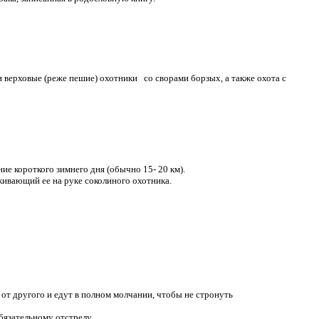
 верховые (реже пешие) охотники со сворами борзых, а также охота с
е короткого зимнего дня (обычно 15- 20 км).
живающий ее на руке соколиного охотника.
от другого и едут в полном молчании, чтобы не стронуть
язательному отстрелу.