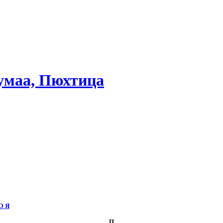
умаа, Пюхтица
Ю Я
П