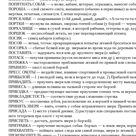
ПОПЯТНАТЬ СОБАК — о волке, кабане, которые, огрызаясь, наносят соба
ПОРОША — слой свежего снега, выпавшего (обычно в первозимье) за ноч
мертвая, печатная, слепая (см. Слепая пороша) и др.
ПОРСКАНЬЕ — покрикивание («Ай давай, давай, давай!», «А-та-та-та-та-т
ПОРТКИ — мускулы на ляжках, окорока гончей собаки (у борзой — черны
ПОРХАЛИЩЕ — ямка в сухой земле, в которой рябчики, тетерева и др. ку
ПОРШОК — неспособный летать, но уже перепархивающий птенец.
ПОСИК — самец кабарги (сибирск.).
ПОСОВ — легкая, тотчас прекращающаяся попытка легавой броситься пос
ПОСОРКА — сбитые белкой или др. зверьком во время хода по деревьям ча
ПОСТАВИТЬ — задержать лося или др. крупного зверя (о лайке).
ПОТАСК — пахучая приманка (кусок несвежего мяса или др.), которую тащ
ПОТЯЖКА — настороженное приближение легавой по прямой или слегка зиг
ПРАВИЛО — хвост псовой борзой.
ПРЕСС ОХОТЫ — воздействие, влияние спортивной и промысловой охоты
ПРИБЫЛОЙ —1 ) молодой заяц, волк в возрасте до года; 2) Прибылой пал
ПРИВАДИТЬ — приучить зверя или птицу к определенному месту выклад
ПРИВЕСЬ — длинная псовина на тыльной стороне ног борзой.
ПРИЕЗДКА — предшествующее нагонке приучение гончих течь за верховым 
ПРИКЛАДИСТОСТЬ — соответствие ружья сложению стрелка.
ПРИКУС — постановка зубов, расположение их в верхней и нижней челю
ПРИНЯТЬ ЗВЕРЯ — взять, отнять у собак затравленного зверя. Принять во
ПРИСАДА — 1) место утиной дневки; 2) растущее или специально поставл
него тетеревов при охоте с чучелами.
ПРИСПЕТЬ — достать, догнать зверя (с борзой).
ПРИТРАВКА — приучение молодых собак: борзых — к ловле зверя, норных
ПРИХВАТИТЬ — поймать запах следа или самой птицы, зверя (о легавой, л
ПРОИЗВОДИТЕЛЬ,-ница — 1) племенное животное в питомнике, фазанарии, 