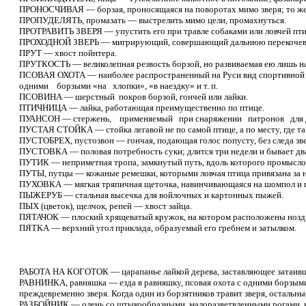
ПРОНОСЧИВАЯ — борзая, проносящаяся на поворотах мимо зверя; то же
ПРОПУДЕЛЯТЬ, промазать — выстрелить мимо цели, промахнуться.
ПРОТРАВИТЬ ЗВЕРЯ — упустить его при травле собаками или ловчей пти
ПРОХОДНОЙ ЗВЕРЬ — мигрирующий, совершающий дальнюю перекочев
ПРУТ — хвост пойнтера.
ПРУТКОСТЬ — великолепная резвость борзой, но развиваемая ею лишь н
ПСОВАЯ ОХОТА — наиболее распространенный на Руси вид спортивной охот
одними борзыми «на хлопки», «в наездку» и т. п.
ПСОВИНА — шерстный покров борзой, гончей или лайки.
ПТИЧНИЦА — лайка, работающая преимущественно по птице.
ПУАНСОН — стержень, применяемый при снаряжении патронов для до
ПУСТАЯ СТОЙКА — стойка легавой не по самой птице, а по месту, где та с
ПУСТОБРЕХ, пустозвон — гончая, подающая голос попусту, без следа зве
ПУСТОВКА — половая потребность суки; длится три недели и бывает два 
ПУТИК — неприметная тропа, замкнутый путь, вдоль которого промыслови
ПУТЫ, путцы — кожаные ремешки, которыми ловчая птица привязана за не
ПУХОВКА — мягкая тряпичная щеточка, навинчивающаяся на шомпол и п
ПЫЖЕРУБ — стальная высечка для войлочных и картонных пыжей.
ПЫХ (цветок), щелчок, репей — хвост зайца.
ПЯТАЧОК — плоский хрящеватый кружок, на котором расположены ноздри 
ПЯТКА — верхний угол приклада, образуемый его гребнем и затылком.
РАБОТА НА КОГОТОК — царапанье лайкой дерева, заставляющее затаивш
РАВНИНКА, равняшка — езда в равняшку, псовая охота с одними борзыми:
преждевременно зверя. Когда один из борзятников травит зверя, остальн
РАЗБОЙНИК — олень со штыкообразными, малоразветвленными рогами, ко