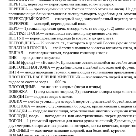
ПЕРЕТОК, перетока — перегодовалая лисица, волк-переярок.
ПЕРЕТЯГА — практикуемый на юге России способ охоты на лисиц. На дл
позвякивающие банки заставляют лисицу выходить в удобном для охотни
ПЕРЕХОДНЫЙ КОНУС — снарядный вход, конусообразный переход от пат
ПЕРЕЯРОК — молодой, перегодовалый волк.
ПЕРО — 1) всякая пернатая дичь; отсюда «охота по перу»; 2) хвост сетте
ПЁСТРАЯ ТРОПА — земля, лишь местами припушенная снегом.
ПЕСТУН — перегодовалый медведь (в возрасте до двух лет).
ПЕТРОВ ДЕНЬ — 29 июня ст. ст., с которого в царской России (кроме сев
ПЕЧАТНАЯ ПОРОША — слой свежевыпавшего и слегка влажного снега, на 
ПЕШАЯ — тихоходная гончая, медленно гоняющая зверя.
ПИК — крик дикого косуленка.
ПИЛЬ! (франц.) — «Возьми!». Приказание остановившейся на стойке лега
ПИСТОЛЕТНАЯ ЛОЖА — ружейная ложа с шейкой пистолетной формы.
ПИТЧ — международный термин, означающий угол наклона прицельной лини
ПЛОТНОСТЬ НАСЕЛЕНИЯ ЖИВОТНЫХ — численность зверей и птиц, приходя
видового состава зверя —1000 га.
ПЛОТОЯДНЫЕ — то же, что хищные (звери и птицы).
ПОБЕЖКА — 1) след мелкого зверька; 2) различные аллюры хода животного:
ПОБУДИТЬ — поднять зверя с лежки.
ПОВИХ — слабая угонка, при которой зверь от приспевшей борзой вихляе
ПОВОЛОКА — полого спускающаяся бороздка, примыкающая к задней стор
ПОГАДКИ — твердые части пищи, отрыгиваемые многими хищными птиц
ПОГЛОДЫ, поедь — поглоданная .или «постриженная» зверем древесная рас
ПОГОН —1 ) тесмяной «ремень» для носки ружья за спиной; 2) ремень для 
двухметровых сыромятных ремня, на которых, как на цепочках, водят го
ПОГОНЫШ — охотничье название водяной, или болотной, курочки.
ПОДАЧА — то же, что апортирование.