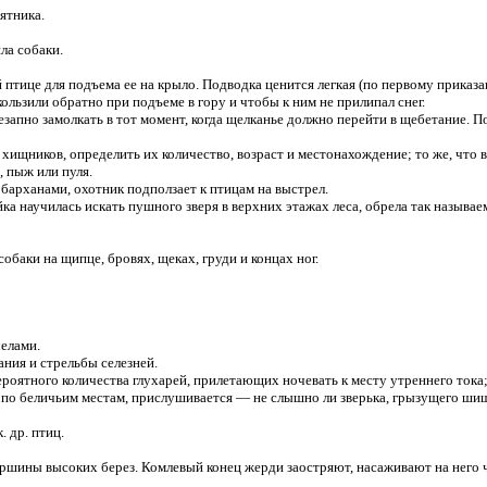
ятника.
ла собаки.
це для подъема ее на крыло. Подводка ценится легкая (по первому приказани
ьзили обратно при подъеме в гору и чтобы к ним не прилипал снег.
пно замолкать в тот момент, когда щелканье должно перейти в щебетание. П
ников, определить их количество, возраст и местонахождение; то же, что в
 пыж или пуля.
барханами, охотник подползает к птицам на выстрел.
научилась искать пушного зверя в верхних этажах леса, обрела так называе
баки на щипце, бровях, щеках, груди и концах ног.
елами.
ния и стрельбы селезней.
оятного количества глухарей, прилетающих ночевать к месту утреннего тока;
дя по беличьим местам, прислушивается — не слышно ли зверька, грызущего ши
 др. птиц.
ины высоких берез. Комлевый конец жерди заостряют, насаживают на него ч