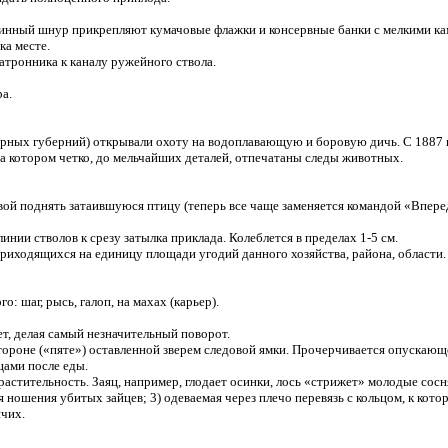
инный шнур прикрепляют кумачовые флажки и консервные банки с мелкими ка
ка месте.
ронника к каналу ружейного ствола.
ра.
ерных губерний) открывали охоту на водоплавающую и боровую дичь. С 1887 г. 
котором четко, до мельчайших деталей, отпечатаны следы животных.
вой поднять затаившуюся птицу (теперь все чаще заменяется командой «Вперед
и стволов к срезу затылка приклада. Колеблется в пределах 1-5 см.
щихся на единицу площади угодий данного хозяйства, района, области. За
 шаг, рысь, галоп, на махах (карьер).
т, делая самый незначительный поворот.
оне («пяте») оставленной зверем следовой ямки. Прочерчивается опускающе
ами после еды.
тительность. Заяц, например, глодает осинки, лось «стрижет» молодые сосняк
ношения убитых зайцев; 3) одеваемая через плечо перевязь с кольцом, к котор
нчих.