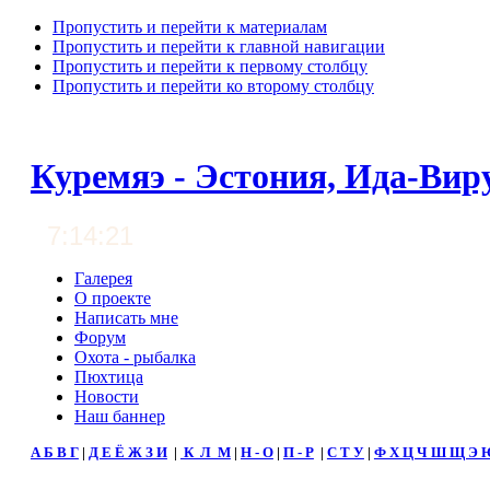
Пропустить и перейти к материалам
Пропустить и перейти к главной навигации
Пропустить и перейти к первому столбцу
Пропустить и перейти ко второму столбцу
Куремяэ - Эстония, Ида-Вир
7:14:22
Галерея
О проекте
Написать мне
Форум
Охота - рыбалка
Пюхтица
Новости
Наш баннер
А Б В Г
|
Д Е Ё Ж З И
|
К Л М
|
Н - О
|
П - Р
|
С Т У
|
Ф Х Ц Ч Ш Щ Э 