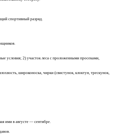
ющий спортивный разряд.
хищников.
ые условия; 2) участок леса с проложенными просеками,
охвость, широконоска, чирки (свистунок, клоктун, трескунок,
ая ими в августе — сентябре.
давов.