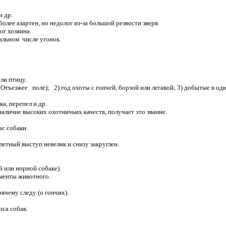
и др.
лее азартен, но недолог из-за большой резвости зверя.
г хозяина.
льном числе угонок.
ли птицу.
Отъезжее поле); 2) год охоты с гончей, борзой или легавой; 3) добытые в од
, перепел и др.
чие высоких охотничьих качеств, получает это звание.
с собаки.
ый выступ невелик и снизу закруглен.
й или норной собаке).
ементы животного.
ячему следу (о гончих).
са собак.