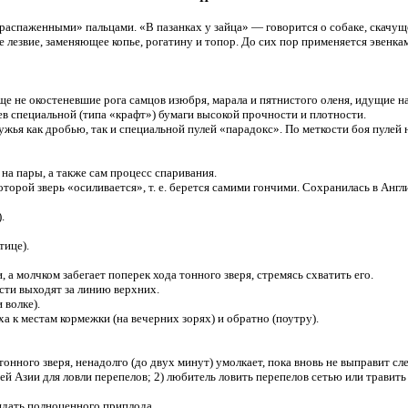
аспаженными» пальцами. «В пазанках у зайца» — говорится о собаке, скачуще
звие, заменяющее копье, рогатину и топор. До сих пор применяется эвенкам
 не окостеневшие рога самцов изюбря, марала и пятнистого оленя, идущие на
ециальной (типа «крафт») бумаги высокой прочности и плотности.
жья как дробью, так и специальной пулей «парадокс». По меткости боя пулей
 пары, а также сам процесс спаривания.
рой зверь «осиливается», т. е. берется самими гончими. Сохранилась в Англ
.
тице).
 а молчком забегает поперек хода тонного зверя, стремясь схватить его.
ти выходят за линию верхних.
 волке).
к местам кормежки (на вечерних зорях) и обратно (поутру).
нного зверя, ненадолго (до двух минут) умолкает, пока вновь не выправит сле
Азии для ловли перепелов; 2) любитель ловить перепелов сетью или травить
дать полноценного приплода.