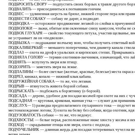
ПОДБРОСИТЬ СВОРУ — подпустить своих борзых к травле другого борз
ПОДВАЛИТЬ — присоединиться к погнавшим гончим.
ПОДВЕС — удлиненная шерсть на брюхе, нижней стороне пера или прави
ПОДВЕСТИ СОБАКУ — собаку не дарят, а подводят.
ПОДВОДКА — осторожное продвижение легавой со слойки к причуянной пти
ПОДВОЛОКИ — лыжи, обитые или оклеенные снизу камусом, чтобы не скол
ПОДВОХ ГЛУХАРЯ — свойство токующего петуха, участив щелканье, внеза
не устраивает ли он «подвохов».
ПОДВЫЗКА — подражание волчьему вою, чтобы получить ответный вой хищ
ПОДКАЛИБЕРКЫЙ — меньшего поперечника, чем диаметр канала ствола,
ПОДЛАЗ — охота на дроф в уральских и киргизских степях. Прикрываясь 
ПОДНЯЛА ГОЛОВУ — термин охотников-лаечников, означающий, что лайка 
ПОДНЯТЬ — вспугнуть зверя или птицу.
ПОДОЗРИТЬ — заметить зверя на лежке.
ПОДПАЛИНЫ — более светлые (желтые, красные, белесые) места окраса со
ПОДРЕЗ, кинжал, копало — нижний клык кабана.
ПОДРУЖЕЙНАЯ СОБАКА — то же, что легавая.
ПОДРЫВ — втянутость живота борзой собаки.
ПОДРЫСКАТЬ — подбежать к борзятнику (о борзой).
ПОДСАДА — дерево, удобное для посадки косачей при охоте на них с чуч
ПОДСАДНАЯ — круговая, криковая, манная утка — служит для приманива
ПОДСЛУХ— 1) разведка предполагаемого глухариного тока — подсчет вер
местонахождение логова; 3) охота на белку без собаки, когда охотник, и
ПОДУЗОВАТОСТЬ собаки — то же, что недокус.
ПОДХВОСТЬЕ — белые перья, расположенные ниже хвоста у косача и нек.
ПОДХОД — скрадывание птицы или зверя, охота с подхода.
ПОДЧУЧЕЛЬНИК — длинная жердь для посадки тетеревиных чучел на верш
ветви дерева.