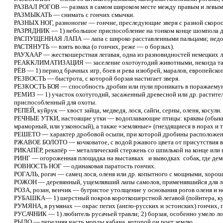
РАЗВАЛ РОГОВ — размах в самом широком месте между правым и левым р
РАЗМЫКАТЬ — снимать с гончих смычки.
РАЗНЫХ НОГ, разноногие — гончие, преследующие зверя с разной скорос
РАЗРЯДНИК — 1) небольшое приспособление на тонком конце шомпола дл
РАСПУЩЕННАЯ ЛАПА — лапа с широко расставленными пальцами; недос
РАСТЯНУТЬ — взять волка (о гончих, реже — о борзых).
РАУХААР — жесткошерстная легавая, одна из разновидностей немецких л
РЕАККЛИМАТИЗАЦИЯ — заселение охотоугодий животными, некогда та
РЁВ — 1) период брачных игр, боев и рева изюбрей, маралов, европейског
РЕЗВОСТЬ — быстрота, с которой борзая настигает зверя.
РЕЗКОСТЬ БОЯ — способность дробин или пули проникать в поражаемую 
РЕМИЗ — 1) участок охотугодий, засаженный древесной или др. растите
приспособленный для охоты.
РЕПЕЙ, куйрук — хвост зайца, медведя, лося, сайги, серны, оленя, косули.
РЕЧНЫЕ УТКИ, настоящие утки — водоплавающие птицы: кряквы (обыкновенн
мраморный, или узконосый), а также «земляные» (гнездящиеся в норах и т. 
РЕШЕТО — характер дробовой осыпи, при которой дробины расположен
РЖАВОЕ БОЛОТО — кочковатое, с водой ржавого цвета от присутствия в 
РИКАПЁР, рекапёр — металлический стержень со шпилькой на конце или п
РИНГ — огороженная площадка на выставках и выводках собак, где дем
РОВНОСТЬ НОГ — одинаковая паратость гончих.
РОГАЛЬ, рогач — самец лося, оленя или др. копытного с мощными, хорош
РОЖОН — деревянный, ущемлявший лапы самолов, применявшийся для ло
РОЗА, розан, венчик — бугристое утолщение у основания рогов оленя и не
РУБАШКА— 1) шерстный покров короткошерстной легавой (пойнтера, курцха
РУМЯНА, в румянах — окрас пегих (англо-русских и эстонских) гончих, пр
РУСАЧНИК — 1) любитель русачьей травли; 2) борзая, особенно умело ло
РЫЛО — передняя часть морды кабана, которой он роет землю.