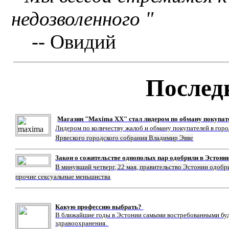
недозволенного "
-- Овидий
Послед
Магазин "Maxima XX" стал лидером по обману покупат
Лидером по количеству жалоб и обману покупателей в гор
Ярвеского городского собрания Владимир Эвве
Закон о сожительстве однополых пар одобрили в Эстони
В минувший четверг, 22 мая, правительство Эстонии одобр
прочие сексуальные меньшиства
Какую профессию выбрать?
В ближайшие годы в Эстонии самыми востребованными буду
здравоохранения.