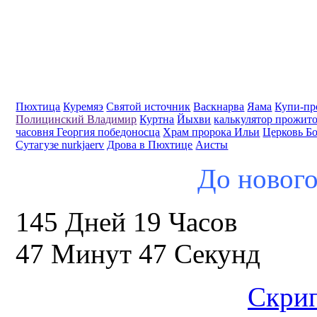
Пюхтица
Куремяэ
Святой источник
Васкнарва
Яама
Купи-пр
Полицинский Владимир
Куртна
Йыхви
калькулятор прожит
часовня Георгия победоносца
Храм пророка Ильи
Церковь Б
Сутагузе nurkjaerv
Дрова в Пюхтице
Аисты
До нового
145 Дней 19 Часов
47 Минут 46 Секунд
Скрип