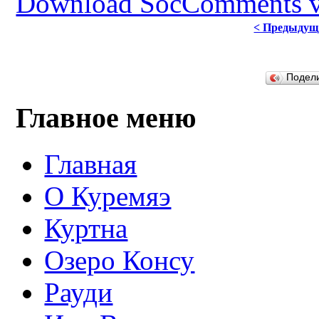
Download SocComments v
< Предыдущ
Подел
Главное меню
Главная
О Куремяэ
Куртна
Озеро Консу
Рауди