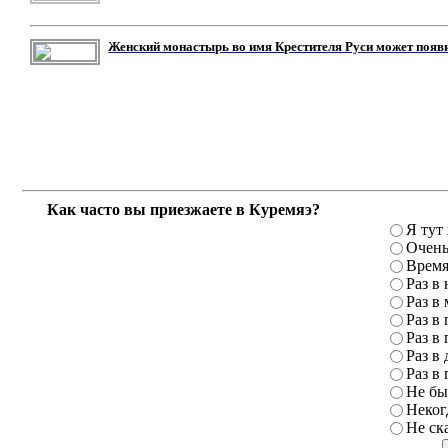
Женский монастырь во имя Крестителя Руси может появ
Как часто вы приезжаете в Куремяэ?
Я тут
Очень
Время
Раз в
Раз в
Раз в 
Раз в 
Раз в 
Раз в 
Не бы
Неког
Не ск