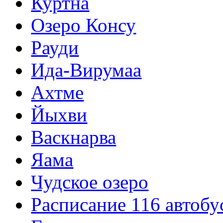
Куртна
Озеро Консу
Рауди
Ида-Вирумаа
Ахтме
Йыхви
Васкнарва
Яама
Чудское озеро
Расписание 116 автобу