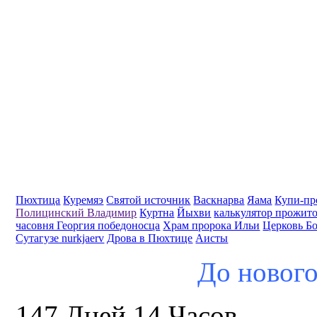
Пюхтица
Куремяэ
Святой источник
Васкнарва
Яама
Купи-пр
Полицинский Владимир
Куртна
Йыхви
калькулятор прожит
часовня Георгия победоносца
Храм пророка Ильи
Церковь Б
Сутагузе nurkjaerv
Дрова в Пюхтице
Аисты
До нового
147 Дней 14 Часов