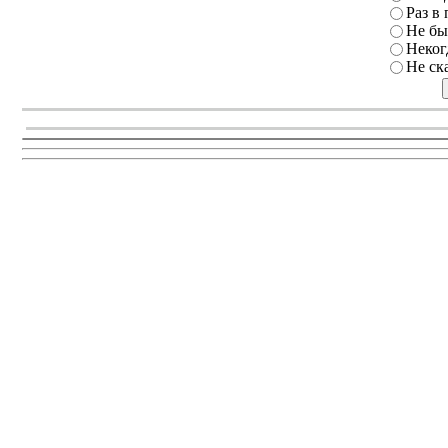
Раз в 
Не бы
Неког
Не ск