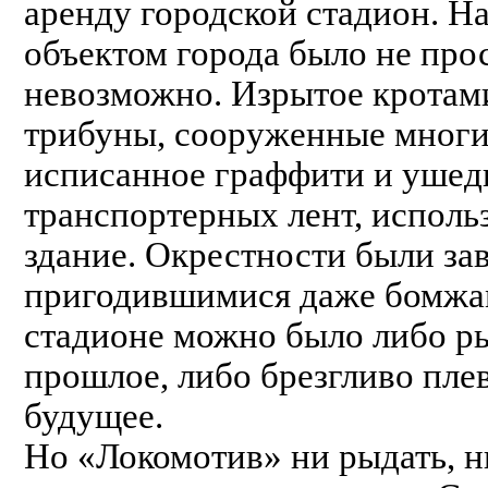
аренду городской стадион. Н
объектом города было не про
невозможно. Изрытое кротам
трибуны, сооруженные многие
исписанное граффити и ушед
транспортерных лент, исполь
здание. Окрестности были за
пригодившимися даже бомжам
стадионе можно было либо ры
прошлое, либо брезгливо пле
будущее.
Но «Локомотив» ни рыдать, ни 