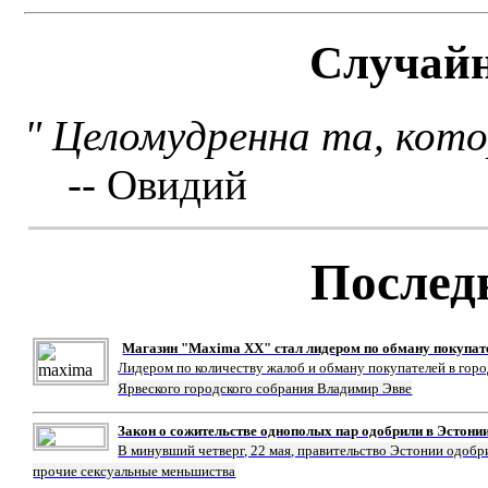
Случай
" Целомудренна та, кото
-- Овидий
Послед
Магазин "Maxima XX" стал лидером по обману покупат
Лидером по количеству жалоб и обману покупателей в гор
Ярвеского городского собрания Владимир Эвве
Закон о сожительстве однополых пар одобрили в Эстони
В минувший четверг, 22 мая, правительство Эстонии одобр
прочие сексуальные меньшиства