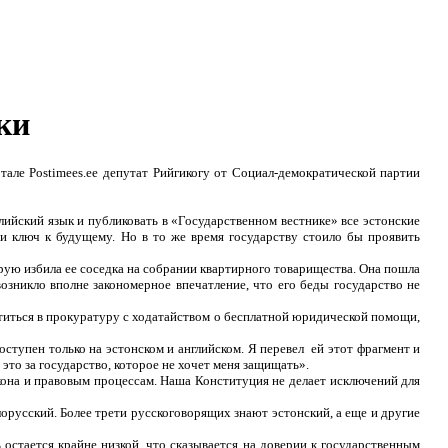
ки
тале Postimees.ee депутат Рийгикогу от Социал-демократической партии
лийский язык и публиковать в «Государственном вестнике» все эстонские
 и ключ к будущему. Но в то же время государству стоило бы проявить
орую избила ее соседка на собрании квартирного товарищества. Она пошла
возникло вполне закономерное впечатление, что его беды государство не
атиться в прокуратуру с ходатайством о бесплатной юридической помощи,
доступен только на эстонском и английском. Я перевел ей этот фрагмент и
 это за государство, которое не хочет меня защищать».
кона и правовым процессам. Наша Конституция не делает исключений для
лорусский. Более трети русскоговорящих знают эстонский, а еще и другие
остается крайне низкой, что сказывается на доверии к государственным