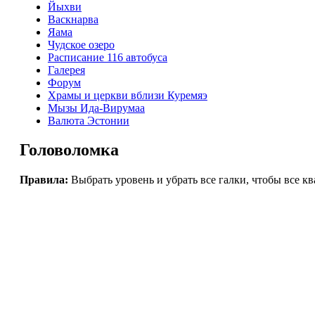
Йыхви
Васкнарва
Яама
Чудское озеро
Расписание 116 автобуса
Галерея
Форум
Храмы и церкви вблизи Куремяэ
Мызы Ида-Вирумаа
Валюта Эстонии
Головоломка
Правила:
Выбрать уровень и убрать все галки, чтобы все к