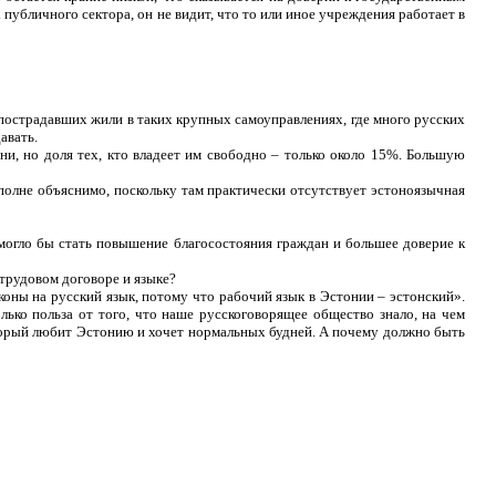
 публичного сектора, он не видит, что то или иное учреждения работает в
 пострадавших жили в таких крупных самоуправлениях, где много русских
авать.
ни, но доля тех, кто владеет им свободно – только около 15%. Большую
полне объяснимо, поскольку там практически отсутствует эстоноязычная
 могло бы стать повышение благосостояния граждан и большее доверие к
 трудовом договоре и языке?
оны на русский язык, потому что рабочий язык в Эстонии – эстонский».
олько польза от того, что наше русскоговорящее общество знало, на чем
оторый любит Эстонию и хочет нормальных будней. А почему должно быть