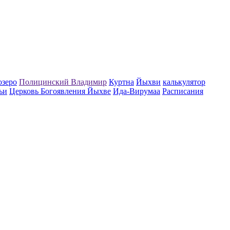
озеро
Полицинский Владимир
Куртна
Йыхви
калькулятор
ьи
Церковь Богоявления Йыхве
Ида-Вирумаа
Расписания