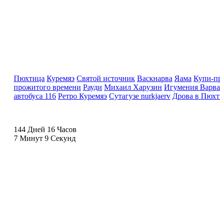
Пюхтица
Куремяэ
Святой источник
Васкнарва
Яама
Купи-п
прожитого времени
Рауди
Михаил Харузин
Игумения Варва
автобуса 116
Ретро Куремяэ
Сутагузе nurkjaerv
Дрова в Пюхт
144 Дней 16 Часов
7 Минут 9 Секунд