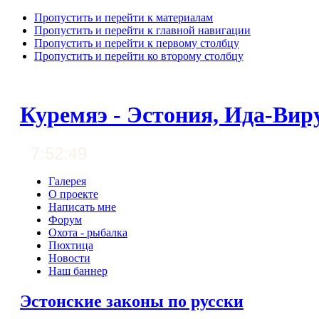
Пропустить и перейти к материалам
Пропустить и перейти к главной навигации
Пропустить и перейти к первому столбцу
Пропустить и перейти ко второму столбцу
Куремяэ - Эстония, Ида-Вир
7:52:49
Галерея
О проекте
Написать мне
Форум
Охота - рыбалка
Пюхтица
Новости
Наш баннер
Эстонские законы по русски