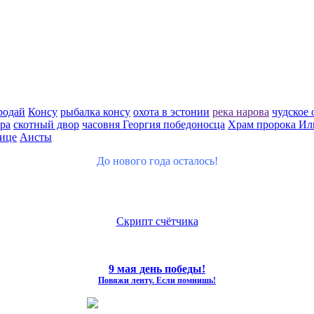
родай
Консу
рыбалка консу
охота в эстонии
река нарова
чудское 
ра
скотный двор
часовня Георгия победоносца
Храм пророка Ил
ице
Аисты
До нового года осталось!
Скрипт счётчика
9 мая день победы!
Повяжи ленту. Если помнишь!