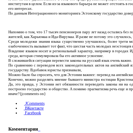
институтам в целом. Если из-за языкового барьера не может отстоять в г
его интересах.
По данным Интеграционного мониторинга Эстонскому государство довер
Напомню о том, что 17 тысяч пенсионеров пару лет назад остались без 
жителей, как Харьюмаа и Ида-Вирумаа. И разве не потому это случилось, 
Среди молодежи знания языка существенно улучшилось, более трети мол
озабоченность вызывает тот факт, что шестая часть молодых неэстонцев н
Владение языком носит и региональный характер, например в городах И
среда, которая стимулировала бы его активное усвоение.
В сложившейся ситуации перевести законы на русский язык очень важно.
По сравнению с переводом всех законодательных актов на английский я
государству. Вдобавок юристы признавали,
Можно было бы спросить, что для Эстонии важнее: перевод на английский
Конечно, можно разделять мнение бывшего министра юстиции Кристена М
Да, это правда, у Эстонии нет обязанности переводить законы ни на од
построено государство и общество. А помимо прагматизма речь еще и п
иначе?{jcomments on}
JComments
ВКонтакте
Facebook
Комментарии