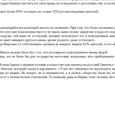
осударственных институтах свои права, не осведомлен о доступных ему услугах
яют более 65% эстонцев, но только 35% русскоговорящих жителей.
полагающейся им налоговой льготы по незнанию. При том, что более половины
что русские пенсионеры просто не знали, какое нужно заявление и куда его под
одежи, чей язык не эстонский, активно используют его в повседневной жиз
е знает никакого другого языка, кроме родного, даже эстонского.
да-Вирумаа со собственным оценкам не владеет языком 65% жителей, и это в
 Начать можно было бы с тех, что регулируют повседневную жизнь людей
зык, это не было бы для государства настолько затратным, зато прибыльным
 язык Закона о жидком топливе и искусстве или перевод на русский Законов о
ихала, который сказал в парламенте: «У нас нет обязанности переводить зак
ин из языков. Но вопрос не в обязанности, а в пользе, обществу была бы т
росто о человеческом отношении. Та пожилая дама из Нарвы тоже человек, к