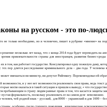
аконы на русском - это по-людс
о не только необходимо, но и человечно, пишет в рубрике «мнение» на пор
решение несколько лет назад, что с конца 2014 года будет переводить на анг
 зрения привлекательности страны для иностранцев, развития бизнес-среды
ь их в том, как работает государство. Консультировал одну пожилую даму, кот
с тех пор длится расследование криминального дела – два года. У человека 
не может вмешаться ни министр, ни депутат Рийгикогу. Порекомендовал ей обр
й возможности, и у нее нет возможности реализовать свои права, ведь текст 
оторые могли оказаться в такой ситуации и пришли к выводу, « что государство
м пребывающим в страну людям равные права в том, что касается защиты за
 - пустая формальность, поскольку реализовать ее на самом деле невозможно.
человек, чей родной язык – русский, для 8000 – украинский и для 1600 – бе
 страны, особенно среди старшего поколения, юридическая осведомленность 