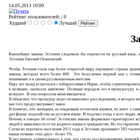
14.05.2013 10:09
Рейтинг пользователей:
/ 0
Худший
Лучший
З
Важнейшие законы Эстонии следовало бы перевести на русский язык, эт
Эстонии Евгений Осиновский.
Чтобы Эстония стала еще более открытой миру парламент страны принял 
законы, которых всего более 400. Это безусловно верный шаг с точки
понимание и к своим русскоязычным жителям.
Пару лет назад встречался с избирателями в Нарве, чтобы сориентироват
в полицию, написала заявление. Полиция передала его в прокуратуру и 
волнуют. И она попросила меня вмешаться.
Я объяснил, что прокурор ведет независимое расследование, в которое 
как того предусматривает закон.
И понятно, что женщина, не владевшая эстонским языком, не знает о тако
дал форму ходатайства на русском языке. И подумал тогда о всех людях, к
Почему я говорю об этом? Эстонские законы формально гарантируют все
людей в зависимости от их родного языка и гражданства. Но эта гарантия
Согласно переписи населения 2011 года в Эстонии проживает 383 тысячи 
языки помимо этих двух - более 1%.
И нет ничего удивительного в том, что среди русскоговорящих жителей