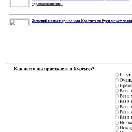
здравоохранения.
Женский монастырь во имя Крестителя Руси может появ
Как часто вы приезжаете в Куремяэ?
Я тут
Очень
Время
Раз в
Раз в
Раз в 
Раз в 
Раз в 
Раз в 
Не бы
Неког