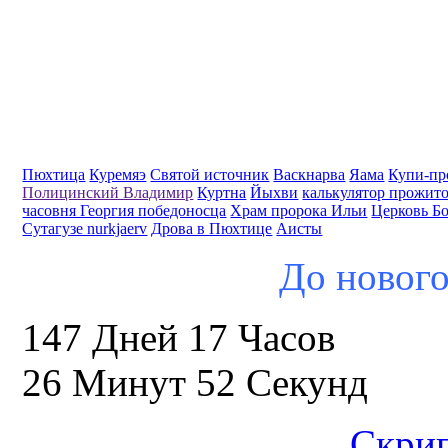
Пюхтица
Куремяэ
Святой источник
Васкнарва
Яама
Купи-пр
Полицинский Владимир
Куртна
Йыхви
калькулятор прожит
часовня Георгия победоносца
Храм пророка Ильи
Церковь Б
Сутагузе nurkjaerv
Дрова в Пюхтице
Аисты
До нового
147 Дней 17 Часов
26 Минут 52 Секунд
Скрип