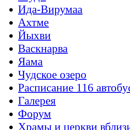
Ида-Вирумаа
Ахтме
Йыхви
Васкнарва
Яама
Чудское озеро
Расписание 116 автобу
Галерея
Форум
Храмы и церкви вблиз