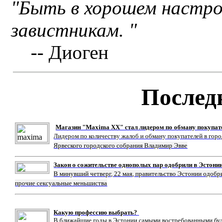
"Быть в хорошем настро
завистникам. "
-- Диоген
Послед
Магазин "Maxima XX" стал лидером по обману покупат
Лидером по количеству жалоб и обману покупателей в гор
Ярвеского городского собрания Владимир Эвве
Закон о сожительстве однополых пар одобрили в Эстони
В минувший четверг, 22 мая, правительство Эстонии одобр
прочие сексуальные меньшиства
Какую профессию выбрать?
В ближайшие годы в Эстонии самыми востребованными буду