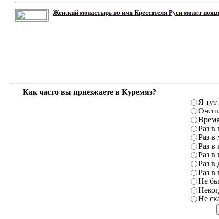
Женский монастырь во имя Крестителя Руси может появ
Как часто вы приезжаете в Куремяэ?
Я тут
Очень
Время
Раз в
Раз в
Раз в 
Раз в 
Раз в 
Раз в 
Не бы
Неког
Не ск