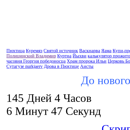
Пюхтица
Куремяэ
Святой источник
Васкнарва
Яама
Купи-пр
Полицинский Владимир
Куртна
Йыхви
калькулятор прожит
часовня Георгия победоносца
Храм пророка Ильи
Церковь Б
Сутагузе nurkjaerv
Дрова в Пюхтице
Аисты
До нового
145 Дней 4 Часов
6 Минут 46 Секунд
Скрип