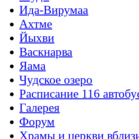
Ида-Вирумаа
Ахтме
Йыхви
Васкнарва
Яама
Чудское озеро
Расписание 116 автобу
Галерея
Форум
Храмы и церкви вблиз