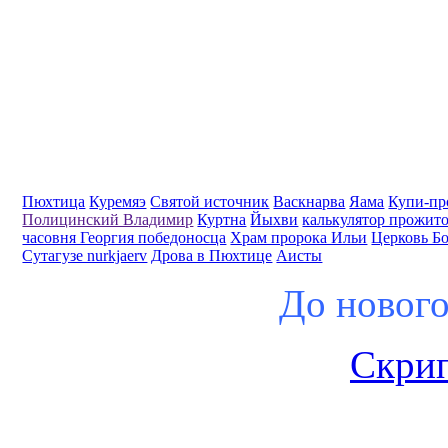
Пюхтица
Куремяэ
Святой источник
Васкнарва
Яама
Купи-пр
Полицинский Владимир
Куртна
Йыхви
калькулятор прожит
часовня Георгия победоносца
Храм пророка Ильи
Церковь Б
Сутагузе nurkjaerv
Дрова в Пюхтице
Аисты
До нового
Скрип