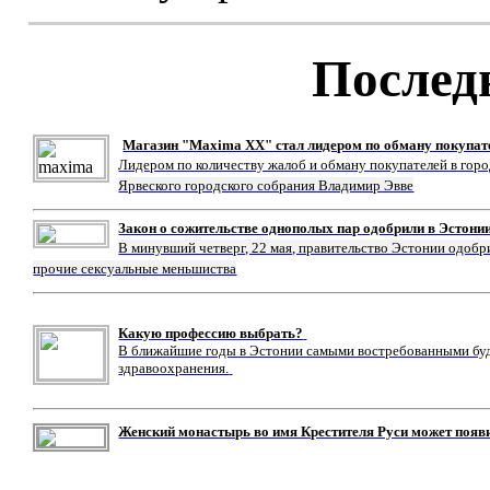
Послед
Магазин "Maxima XX" стал лидером по обману покупат
Лидером по количеству жалоб и обману покупателей в гор
Ярвеского городского собрания Владимир Эвве
Закон о сожительстве однополых пар одобрили в Эстони
В минувший четверг, 22 мая, правительство Эстонии одобр
прочие сексуальные меньшиства
Какую профессию выбрать?
В ближайшие годы в Эстонии самыми востребованными буду
здравоохранения.
Женский монастырь во имя Крестителя Руси может появ