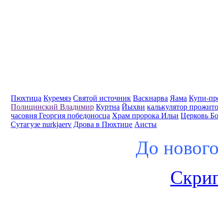
Пюхтица
Куремяэ
Святой источник
Васкнарва
Яама
Купи-пр
Полицинский Владимир
Куртна
Йыхви
калькулятор прожит
часовня Георгия победоносца
Храм пророка Ильи
Церковь Б
Сутагузе nurkjaerv
Дрова в Пюхтице
Аисты
До нового
Скрип