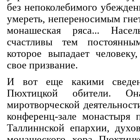
без непоколеби­мого убежден
умереть, непереносимым гнет
монашеская ряса... Нас
счастливы тем постоянны
которое выпадает человеку
свое призвание.
И вот еще какими сведе
Пюхтицкой обители. О
миротворческой деятельност
конференц-зале монастыря 
Таллинн­ской епархии, дух
монашеского хора Пюхтицк