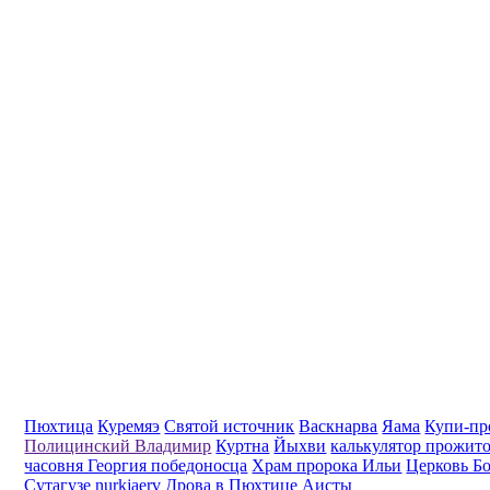
Пюхтица
Куремяэ
Святой источник
Васкнарва
Яама
Купи-пр
Полицинский Владимир
Куртна
Йыхви
калькулятор прожит
часовня Георгия победоносца
Храм пророка Ильи
Церковь Б
Сутагузе nurkjaerv
Дрова в Пюхтице
Аисты