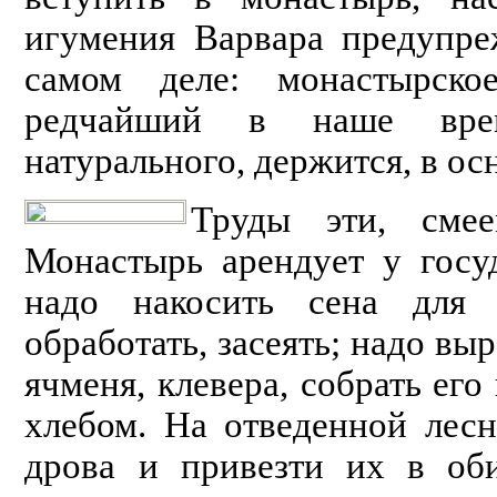
игумения Варвара предупре
самом деле: монастыр­ско
редчайший в наше врем
натурального, держится, в ос
Труды эти, смее
Монастырь арендует у госу­
надо накосить сена для с
обработать, засеять; надо вы
ячменя, клевера, собрать его
хлебом. На отве­денной лес
дрова и привезти их в оби