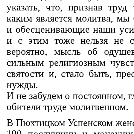
указать, что, признав тру
каким является молитва, мы
и обесценивающие наши усил
и с этим тоже нельзя не со
вероятно, мысль об одуше
сильным религиозным чувст
святости и, стало быть, пре
нужды.
И не забудем о постоянном, 
обители труде молитвенном.
В Пюхтицком Успенском женс
190 послушниц и монахинь