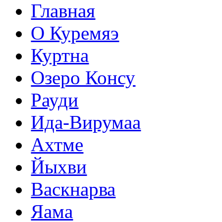
Главная
О Куремяэ
Куртна
Озеро Консу
Рауди
Ида-Вирумаа
Ахтме
Йыхви
Васкнарва
Яама