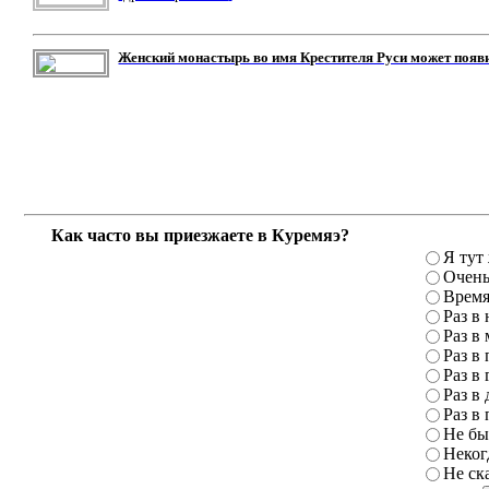
Женский монастырь во имя Крестителя Руси может появ
Как часто вы приезжаете в Куремяэ?
Я тут
Очень
Время
Раз в
Раз в
Раз в 
Раз в 
Раз в 
Раз в 
Не бы
Неког
Не ск