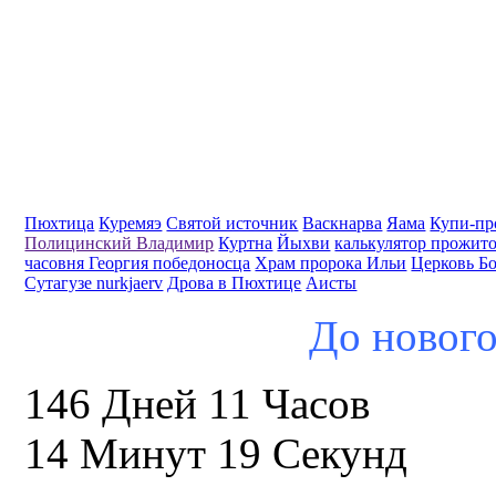
Пюхтица
Куремяэ
Святой источник
Васкнарва
Яама
Купи-пр
Полицинский Владимир
Куртна
Йыхви
калькулятор прожит
часовня Георгия победоносца
Храм пророка Ильи
Церковь Б
Сутагузе nurkjaerv
Дрова в Пюхтице
Аисты
До нового
146 Дней 11 Часов
14 Минут 18 Секунд