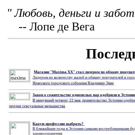
" Любовь, деньги и забо
-- Лопе де Вега
Послед
Магазин "Maxima XX" стал лидером по обману покупат
Лидером по количеству жалоб и обману покупателей в гор
Ярвеского городского собрания Владимир Эвве
Закон о сожительстве однополых пар одобрили в Эстони
В минувший четверг, 22 мая, правительство Эстонии одобр
прочие сексуальные меньшиства
Какую профессию выбрать?
В ближайшие годы в Эстонии самыми востребованными буду
здравоохранения.