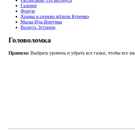
Расписание 116 автобуса
Галерея
Форум
Храмы и церкви вблизи Куремяэ
Мызы Ида-Вирумаа
Валюта Эстонии
Головоломка
Правила:
Выбрать уровень и убрать все галки, чтобы все к