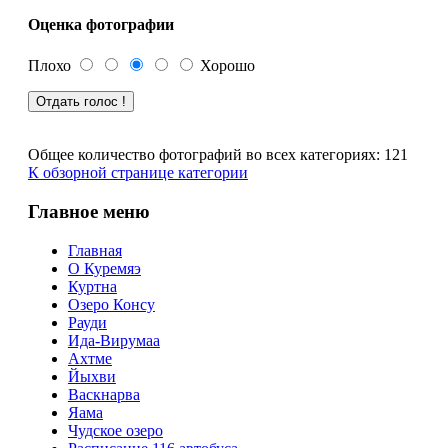
Оценка фотографии
Плохо
Хорошо
Общее количество фотографий во всех категориях: 121
К обзорной странице категории
Главное меню
Главная
О Куремяэ
Куртна
Озеро Консу
Рауди
Ида-Вирумаа
Ахтме
Йыхви
Васкнарва
Яама
Чудское озеро