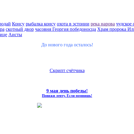
родай
Консу
рыбалка консу
охота в эстонии
река нарова
чудское 
ра
скотный двор
часовня Георгия победоносца
Храм пророка Ил
ице
Аисты
До нового года осталось!
Скрипт счётчика
9 мая день победы!
Повяжи ленту. Если помнишь!