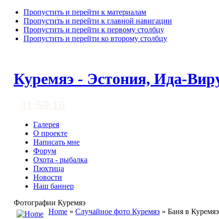
Пропустить и перейти к материалам
Пропустить и перейти к главной навигации
Пропустить и перейти к первому столбцу
Пропустить и перейти ко второму столбцу
Куремяэ - Эстония, Ида-Вир
11:59:17
Галерея
О проекте
Написать мне
Форум
Охота - рыбалка
Пюхтица
Новости
Наш баннер
Фотографии Куремяэ
Home
»
Случайное фото Куремяэ
» Баня в Куремяэ