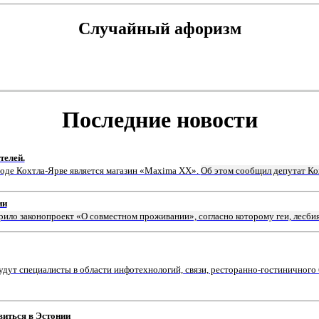
Случайный афоризм
Последние новости
телей.
роде Кохтла-Ярве является магазин «Мaxima XX».
Об этом сообщил депутат Ко
ии
рило законопроект «О совместном проживании», согласно которому геи, лесби
ут специалисты в области инфотехнологий, связи, ресторанно-гостиничного 
виться в Эстонии