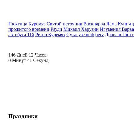
Пюхтица
Куремяэ
Святой источник
Васкнарва
Яама
Купи-п
прожитого времени
Рауди
Михаил Харузин
Игумения Варва
автобуса 116
Ретро Куремяэ
Сутагузе nurkjaerv
Дрова в Пюхт
146 Дней 12 Часов
0 Минут 40 Секунд
Праздники