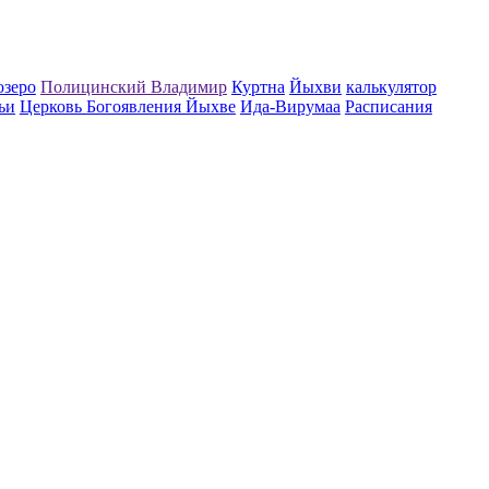
озеро
Полицинский Владимир
Куртна
Йыхви
калькулятор
ьи
Церковь Богоявления Йыхве
Ида-Вирумаа
Расписания