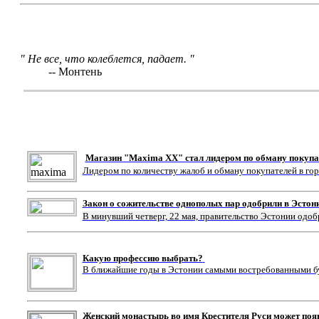
" Не все, что колеблется, падает. "
-- Монтень
Магазин "Maxima XX" стал лидером по обману покупа
Лидером по количеству жалоб и обману покупателей в го
Закон о сожительстве однополых пар одобрили в Эстон
В минувший четверг, 22 мая, правительство Эстонии одоб
Какую профессию выбрать?
В ближайшие годы в Эстонии самыми востребованными буд
Женский монастырь во имя Крестителя Руси может поя