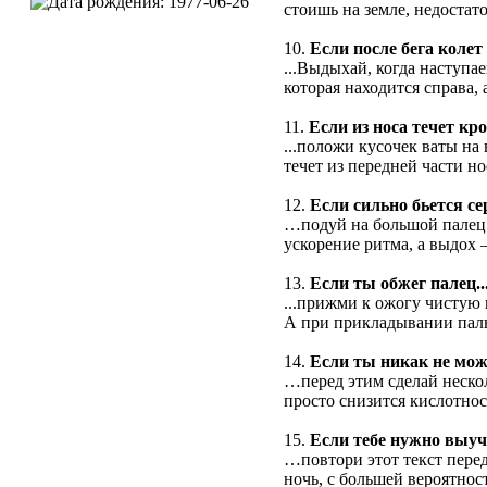
стоишь на земле, недостат
10.
Если после бега колет в
...Выдыхай, когда наступае
которая находится справа, 
11.
Если из носа течет кро
...положи кусочек ваты на
течет из передней части н
12.
Если сильно бьется с
…подуй на большой палец.
ускорение ритма, а выдох
13.
Если ты обжег палец..
...прижми к ожогу чистую 
А при прикладывании пальц
14.
Если ты никак не мо
…перед этим сделай несколь
просто снизится кислотнос
15.
Если тебе нужно выуч
…повтори этот текст перед
ночь, с большей вероятно