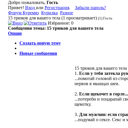
Добро пожаловать,
Гость
Привет!
Вход
или
Регистрация
.
Забыли пароль?
Форум Куремяэ
Курилка
Разное
15 трюков для вашего тела (1 просматривает)
(1) Гость
Избранное: 0
Сообщения темы:
15 трюков для вашего тела
Опции
Создать новую тему
Новые сообщения
15 трюков для вашего тела
1.
Если у тебя затекла рук
...помотай головой из сто
нервов в мышцах шеи.
2.
Если щекочет в горле...
...потереби и поцарапай 
щекотку.
3.
Для мужчин: если страш
...подумай о сексе. Секс и