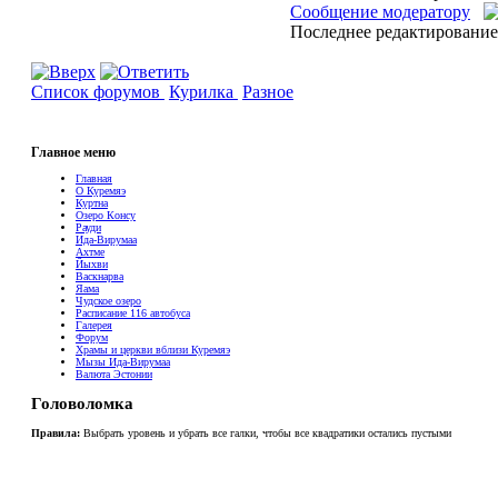
Сообщение модератору
Последнее редактирование:
Список форумов
Курилка
Разное
Главное меню
Главная
О Куремяэ
Куртна
Озеро Консу
Рауди
Ида-Вирумаа
Ахтме
Йыхви
Васкнарва
Яама
Чудское озеро
Расписание 116 автобуса
Галерея
Форум
Храмы и церкви вблизи Куремяэ
Мызы Ида-Вирумаа
Валюта Эстонии
Головоломка
Правила:
Выбрать уровень и убрать все галки, чтобы все квадратики остались пустыми