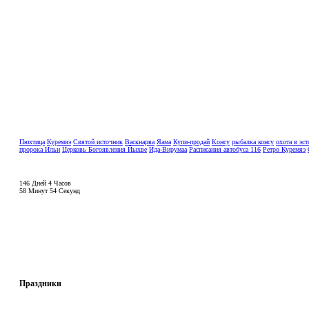
Пюхтица
Куремяэ
Святой источник
Васкнарва
Яама
Купи-продай
Консу
рыбалка консу
охота в эс
пророка Ильи
Церковь Богоявления Йыхве
Ида-Вирумаа
Расписания автобуса 116
Ретро Куремяэ
146 Дней 4 Часов
58 Минут 54 Секунд
Праздники