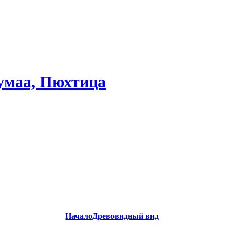
умаа, Пюхтица
Начало
Древовидный вид