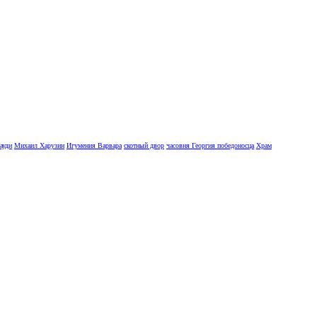
ауди
Михаил Харузин
Игумения Варвара
скотный двор
часовня Георгия победоносца
Храм