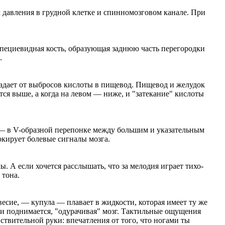
 давления в грудной клетке и спинномозговом канале. При
рапециевидная кость, образующая заднюю часть перегородки
.
традает от выбросов кислоты в пищевод. Пищевод и желудок
ся выше, а когда на левом — ниже, и "затекание" кислоты
ни — в V-образной перепонке между большим и указательным
окирует болевые сигналы мозга.
. А если хочется расслышать, что за мелодия играет тихо-
 тона.
овесие, — купула — плавает в жидкости, которая имеет ту же
й и поднимается, "одурачивая" мозг. Тактильные ощущения
ствительной руки: впечатления от того, что ногами ты