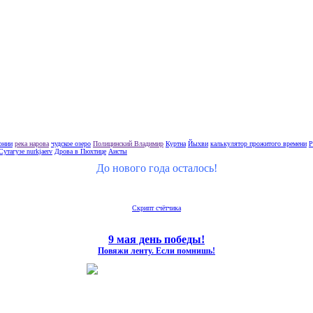
тонии
река нарова
чудское озеро
Полицинский Владимир
Куртна
Йыхви
калькулятор прожитого времени
Р
Сутагузе nurkjaerv
Дрова в Пюхтице
Аисты
До нового года осталось!
Скрипт счётчика
9 мая день победы!
Повяжи ленту. Если помнишь!