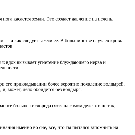
 нога касается земли. Это создает давление на печень,
ом — и как следует зажми ее. В большинстве случаев кровь
часток.
я: вдох вызывает угнетение блуждающего нерва и
ельности.
при его прикладывании более вероятно появление волдырей.
и, может, дело обойдется без волдыря.
запасе больше кислорода (хотя на самом деле это не так,
инания именно во сне, все, что ты пытался запомнить на