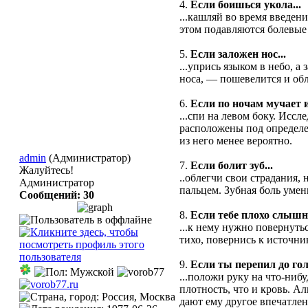
4.
Если боишься укола...
...кашляй во время введе
этом подавляются болевые
5.
Если заложен нос...
...упрись языком в небо, 
носа, — пошевелится и обл
6.
Если по ночам мучает и
...спи на левом боку. Исс
расположены под определен
из него менее вероятно.
admin
(Администратор)
7.
Если болит зуб...
Жалуйтесь!
..облегчи свои страдания,
Администратор
пальцем. Зубная боль умен
Сообщений: 30
8.
Если тебе плохо слышно
...к нему нужно повернуть
тихо, повернись к источни
9.
Если ты перепил до го
...положи руку на что-нибу
плотность, что и кровь. А
дают ему другое впечатлен