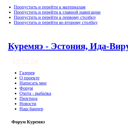
Пропустить и перейти к материалам
Пропустить и перейти к главной навигации
Пропустить и перейти к первому столбцу
Пропустить и перейти ко второму столбцу
Куремяэ - Эстония, Ида-Вир
19:01:05
Галерея
О проекте
Написать мне
Форум
Охота - рыбалка
Пюхтица
Новости
Наш баннер
Форум Куремяэ