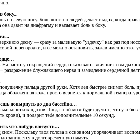
очно.
 боку...
шь на левую ногу. Большинство людей делает выдох, когда правая
а она давит на диафрагму и вызывает боль в боку.
вь...
 верхнюю десну — сразу за маленькую "уздечку" как раз под нос
осовой перегородки, и ее можно остановить, зажав именно этот у
ердце…
 На частоту сокращений сердца оказывают влияние фазы дыхани
 — раздражение блуждающего нерва и замедление сердечной деят
.
подушечку пальца другой руки. Хотя лед быстрее снимет боль, 
а обожженная кожа просто вернется к нормальной температуре, 
жешь донырнуть до дна бассейна…
ко коротких вдохов. Тогда твой мозг будет думать, что у тебя в 
ть крови), и подарит тебе дополнительные 10 секунд.
ить что-нибудь наизусть…
 сном. Поскольку твоя голова в основном упорядочивает воспом
стью запишется в долговременную память.