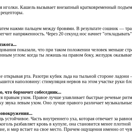
ния иголки. Кашель вызывает внезапный кратковременный подъем
 рецепторы.
а затем нажми пальцем между бровями. В результате сошник — т
егчит напряженность. Через 20 секунд нос начнет "откладывать"
зжога...
ледования показали, что при таком положении человек меньше с
ным углом: когда ты лежишь на правом боку, желудок оказывает
 не открывая рта. Разотри кубик льда на тыльной стороне ладо
ьшится наполовину: стимуляция нервов на этом участке руки бл
, что бормочет собеседник...
ся правым ухом. Правое лучше улавливает быстрые речевые ритмы
ку звука левым ухом. Оно лучше правого различает музыкальные
ловокружения...
дь устойчивое. Часть внутреннего уха, которая отвечает за равн
лкоголь разбавляет кровь в купуле, она становится менее плотно
ие, и мир встает на свое место. Причем ощущения именно от чув