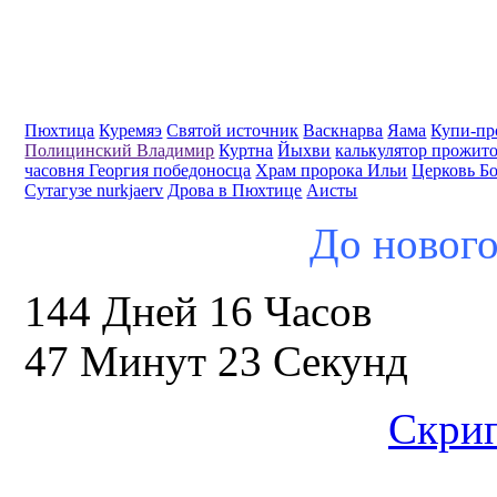
Пюхтица
Куремяэ
Святой источник
Васкнарва
Яама
Купи-пр
Полицинский Владимир
Куртна
Йыхви
калькулятор прожит
часовня Георгия победоносца
Храм пророка Ильи
Церковь Б
Сутагузе nurkjaerv
Дрова в Пюхтице
Аисты
До нового
144 Дней 16 Часов
47 Минут 22 Секунд
Скрип