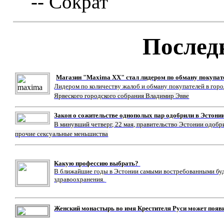
-- Сократ
Послед
Магазин "Maxima XX" стал лидером по обману покупат
Лидером по количеству жалоб и обману покупателей в гор
Ярвеского городского собрания Владимир Эвве
Закон о сожительстве однополых пар одобрили в Эстони
В минувший четверг, 22 мая, правительство Эстонии одобр
прочие сексуальные меньшиства
Какую профессию выбрать?
В ближайшие годы в Эстонии самыми востребованными буду
здравоохранения.
Женский монастырь во имя Крестителя Руси может появ