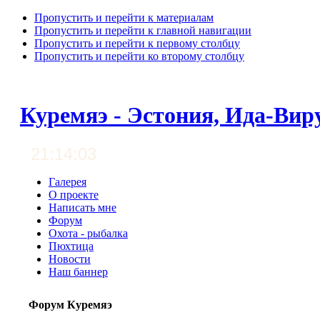
Пропустить и перейти к материалам
Пропустить и перейти к главной навигации
Пропустить и перейти к первому столбцу
Пропустить и перейти ко второму столбцу
Куремяэ - Эстония, Ида-Вир
21:14:03
Галерея
О проекте
Написать мне
Форум
Охота - рыбалка
Пюхтица
Новости
Наш баннер
Форум Куремяэ