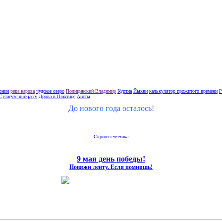
тонии
река нарова
чудское озеро
Полицинский Владимир
Куртна
Йыхви
калькулятор прожитого времени
Р
Сутагузе nurkjaerv
Дрова в Пюхтице
Аисты
До нового года осталось!
Скрипт счётчика
9 мая день победы!
Повяжи ленту. Если помнишь!