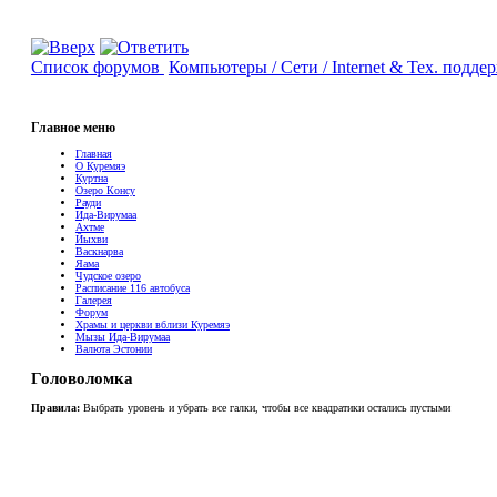
Список форумов
Компьютеры / Сети / Internet & Тех. подд
Главное меню
Главная
О Куремяэ
Куртна
Озеро Консу
Рауди
Ида-Вирумаа
Ахтме
Йыхви
Васкнарва
Яама
Чудское озеро
Расписание 116 автобуса
Галерея
Форум
Храмы и церкви вблизи Куремяэ
Мызы Ида-Вирумаа
Валюта Эстонии
Головоломка
Правила:
Выбрать уровень и убрать все галки, чтобы все квадратики остались пустыми