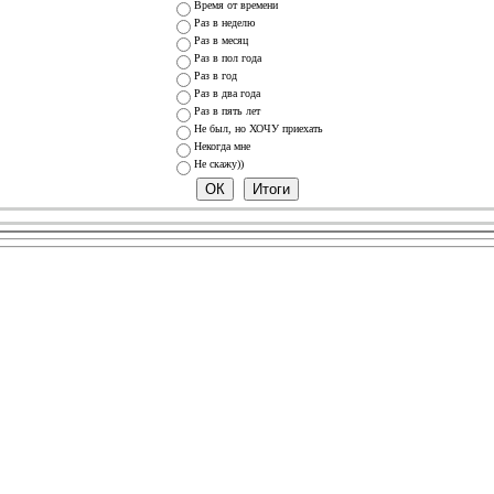
Время от времени
Раз в неделю
Раз в месяц
Раз в пол года
Раз в год
Раз в два года
Раз в пять лет
Не был, но ХОЧУ приехать
Некогда мне
Не скажу))