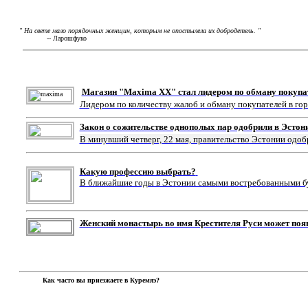
" На свете мало порядочных женщин, которым не опостылела их добродетель. "
-- Ларошфуко
Магазин "Maxima XX" стал лидером по обману покупа
Лидером по количеству жалоб и обману покупателей в го
Закон о сожительстве однополых пар одобрили в Эстон
В минувший четверг, 22 мая, правительство Эстонии одоб
Какую профессию выбрать?
В ближайшие годы в Эстонии самыми востребованными буд
Женский монастырь во имя Крестителя Руси может поя
Как часто вы приезжаете в Куремяэ?