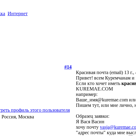
жка
Интернет
#14
Красивая почта (email)
13 г.,
Привет! всем Куремчанам и 
Если кто хочет иметь
краси
KUREMAE.COM
например:
Ваше_имя@kuremae.com ил
Пишем тут, или мне лично, н
Образец заявки:
Я Вася Васин
хочу почту
vasja@kuremae.c
"адрес почты" куда мне выс