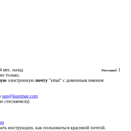
 4 мес. назад
:
1
Репутация
не только.
вую
электронную
почту
"emai" с доменным именем
и
sun@kuremae.com
е стесняемся))
om
лать инструкцию, как пользоваться красивой почтой.