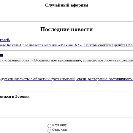
Случайный афоризм
Последние новости
телей.
роде Кохтла-Ярве является магазин «Мaxima XX».
Об этом сообщил депутат Ко
ии
рило законопроект «О совместном проживании», согласно которому геи, лесби
ут специалисты в области инфотехнологий, связи, ресторанно-гостиничного 
виться в Эстонии
Я тут живу
Очень часто