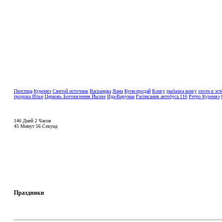
Пюхтица
Куремяэ
Святой источник
Васкнарва
Яама
Купи-продай
Консу
рыбалка консу
охота в эс
пророка Ильи
Церковь Богоявления Йыхве
Ида-Вирумаа
Расписания автобуса 116
Ретро Куремяэ
146 Дней 2 Часов
45 Минут 55 Секунд
Праздники