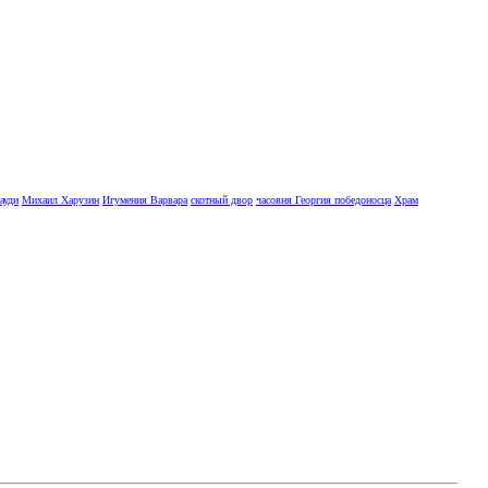
ауди
Михаил Харузин
Игумения Варвара
скотный двор
часовня Георгия победоносца
Храм