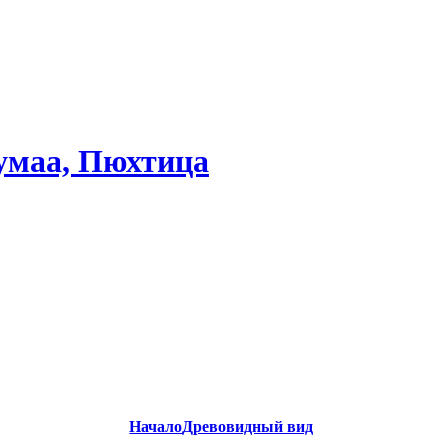
умаа, Пюхтица
Начало
Древовидный вид