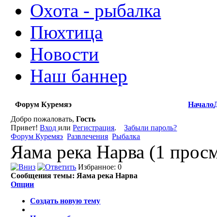
Охота - рыбалка
Пюхтица
Новости
Наш баннер
Форум Куремяэ
Начало
Добро пожаловать,
Гость
Привет!
Вход
или
Регистрация
.
Забыли пароль?
Форум Куремяэ
Развлечения
Рыбалка
Яама река Нарва (1 прос
Избранное: 0
Сообщения темы:
Яама река Нарва
Опции
Создать новую тему