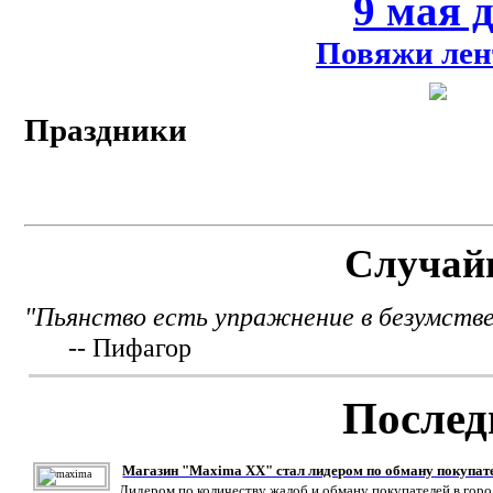
9 мая 
Повяжи лен
Праздники
Случай
"Пьянство есть упражнение в безумстве
-- Пифагор
Послед
Магазин "Maxima XX" стал лидером по обману покупат
Лидером по количеству жалоб и обману покупателей в гор