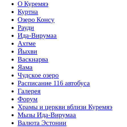
О Куремяэ
Куртна
Озеро Консу
Рауди
Ида-Вирумаа
Ахтме
Йыхви
Васкнарва
Яама
Чудское озеро
Расписание 116 автобуса
Галерея
Форум
Храмы и церкви вблизи Куремяэ
Мызы Ида-Вирумаа
Валюта Эстонии