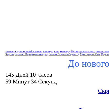
Пюхтица
Куремяэ
Святой источник
Васкнарва
Яама
Купи-продай
Консу
рыбалка консу
охота в эсто
Харузин
Игумения Варвара
скотный двор
часовня Георгия победоносца
Храм пророка Ильи
Церков
До нового
145 Дней 10 Часов
59 Минут 33 Секунд
Скр