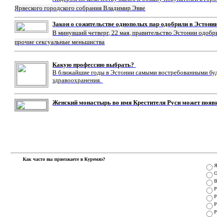
Ярвеского городского собрания Владимир Эвве
Закон о сожительстве однополых пар одобрили в Эстони
В минувший четверг, 22 мая, правительство Эстонии одобр
прочие сексуальные меньшиства
Какую профессию выбрать?
В ближайшие годы в Эстонии самыми востребованными буду
здравоохранения.
Женский монастырь во имя Крестителя Руси может появ
Как часто вы приезжаете в Куремяэ?
Я
О
В
Р
Р
Р
Р