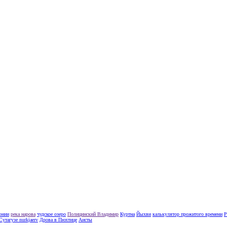
тонии
река нарова
чудское озеро
Полицинский Владимир
Куртна
Йыхви
калькулятор прожитого времени
Р
Сутагузе nurkjaerv
Дрова в Пюхтице
Аисты