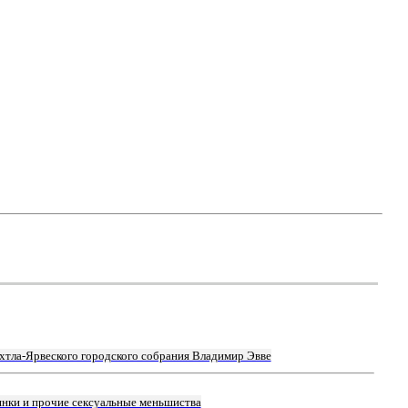
хтла-Ярвеского городского собрания Владимир Эвве
янки и прочие сексуальные меньшиства