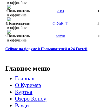
3
kisss
1
4
СтУдЕнТ
2
5
admin
30
Сейчас на форуме
0
Пользователей и
24
Гостей
Главное меню
Главная
О Куремяэ
Куртна
Озеро Консу
Рауди