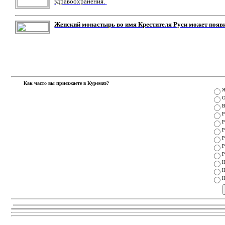
здравоохранения.
Женский монастырь во имя Крестителя Руси может появ
Как часто вы приезжаете в Куремяэ?
Я
О
В
Р
Р
Р
Р
Р
Р
Н
Н
Н