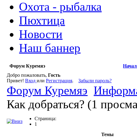
Охота - рыбалка
Пюхтица
Новости
Наш баннер
Форум Куремяэ
Начал
Добро пожаловать,
Гость
Привет!
Вход
или
Регистрация
.
Забыли пароль?
Форум Куремяэ
Информа
Как добраться? (1 просм
Страница:
1
Темы