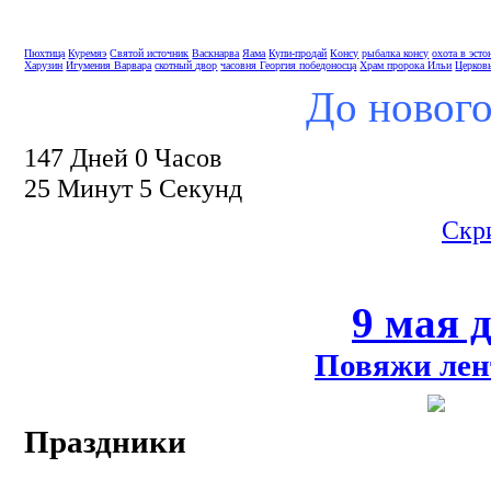
Пюхтица
Куремяэ
Святой источник
Васкнарва
Яама
Купи-продай
Консу
рыбалка консу
охота в эсто
Харузин
Игумения Варвара
скотный двор
часовня Георгия победоносца
Храм пророка Ильи
Церков
До нового
147 Дней 0 Часов
25 Минут 4 Секунд
Скр
9 мая 
Повяжи лен
Праздники