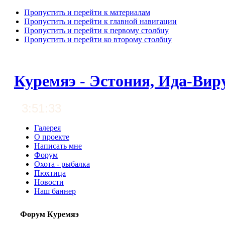
Пропустить и перейти к материалам
Пропустить и перейти к главной навигации
Пропустить и перейти к первому столбцу
Пропустить и перейти ко второму столбцу
Куремяэ - Эстония, Ида-Вир
3:51:34
Галерея
О проекте
Написать мне
Форум
Охота - рыбалка
Пюхтица
Новости
Наш баннер
Форум Куремяэ