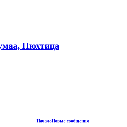
умаа, Пюхтица
Начало
Новые сообщения