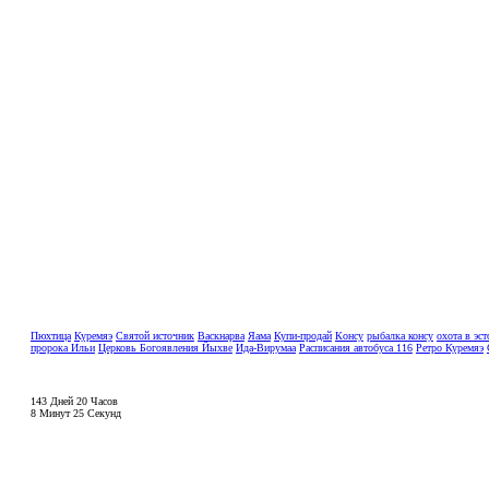
Пюхтица
Куремяэ
Святой источник
Васкнарва
Яама
Купи-продай
Консу
рыбалка консу
охота в эс
пророка Ильи
Церковь Богоявления Йыхве
Ида-Вирумаа
Расписания автобуса 116
Ретро Куремяэ
143 Дней 20 Часов
8 Минут 24 Секунд