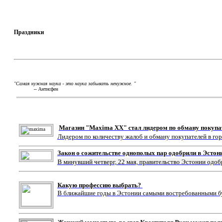
Праздники
"Самая нужная наука - это наука забывать ненужное. "
-- Антисфен
Магазин "Maxima XX" стал лидером по обману покупа
Лидером по количеству жалоб и обману покупателей в го
Закон о сожительстве однополых пар одобрили в Эстон
В минувший четверг, 22 мая, правительство Эстонии одоб
Какую профессию выбрать?
В ближайшие годы в Эстонии самыми востребованными буд