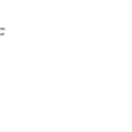
ли.
ые