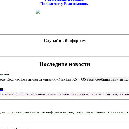
Повяжи ленту. Если помнишь!
Случайный афоризм
Последние новости
телей.
роде Кохтла-Ярве является магазин «Мaxima XX».
Об этом сообщил депутат Ко
ии
рило законопроект «О совместном проживании», согласно которому геи, лесби
ут специалисты в области инфотехнологий, связи, ресторанно-гостиничного 