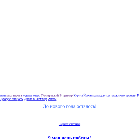
тонии
река нарова
чудское озеро
Полицинский Владимир
Куртна
Йыхви
калькулятор прожитого времени
Р
Сутагузе nurkjaerv
Дрова в Пюхтице
Аисты
До нового года осталось!
Скрипт счётчика
9 мая день победы!