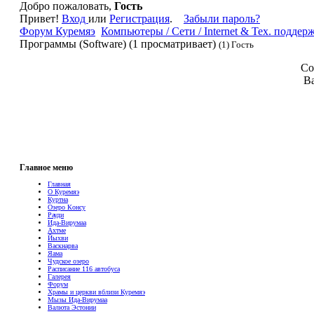
Добро пожаловать,
Гость
Привет!
Вход
или
Регистрация
.
Забыли пароль?
Форум Куремяэ
Компьютеры / Сети / Internet & Тех. поддер
Программы (Software) (1 просматривает)
(1) Гость
Со
В
Главное меню
Главная
О Куремяэ
Куртна
Озеро Консу
Рауди
Ида-Вирумаа
Ахтме
Йыхви
Васкнарва
Яама
Чудское озеро
Расписание 116 автобуса
Галерея
Форум
Храмы и церкви вблизи Куремяэ
Мызы Ида-Вирумаа
Валюта Эстонии