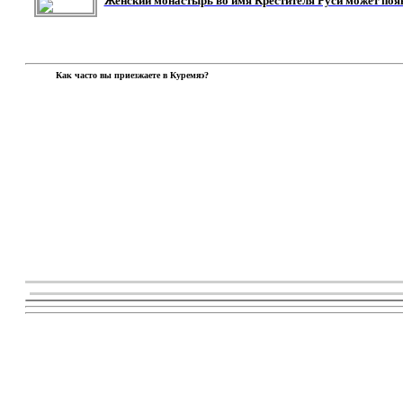
Женский монастырь во имя Крестителя Руси может поя
Как часто вы приезжаете в Куремяэ?