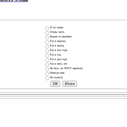
виться в Эстонии
Я тут живу
Очень часто
Время от времени
Раз в неделю
Раз в месяц
Раз в пол года
Раз в год
Раз в два года
Раз в пять лет
Не был, но ХОЧУ приехать
Некогда мне
Не скажу))