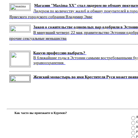
Магазин "Maxima XX" стал лидером по обману покупат
Лидером по количеству жалоб и обману покупателей в гор
Ярвеского городского собрания Владимир Эвве
Закон о сожительстве однополых пар одобрили в Эстони
В минувший четверг, 22 мая, правительство Эстонии одобр
прочие сексуальные меньшиства
Какую профессию выбрать?
В ближайшие годы в Эстонии самыми востребованными буду
здравоохранения.
Женский монастырь во имя Крестителя Руси может появ
Как часто вы приезжаете в Куремяэ?
Я
О
В
Р
Р