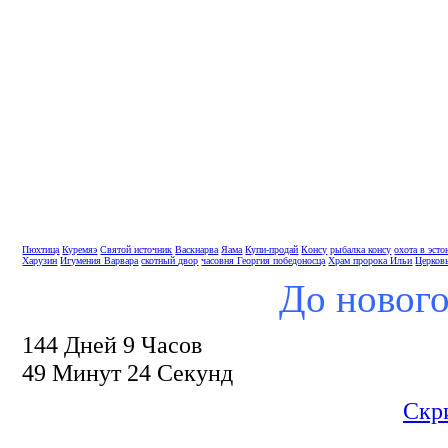
Пюхтица
Куремяэ
Святой источник
Васкнарва
Яама
Купи-продай
Консу
рыбалка консу
охота в эсто
Харузин
Игумения Варвара
скотный двор
часовня Георгия победоносца
Храм пророка Ильи
Церков
До нового
144 Дней 9 Часов
49 Минут 23 Секунд
Скр