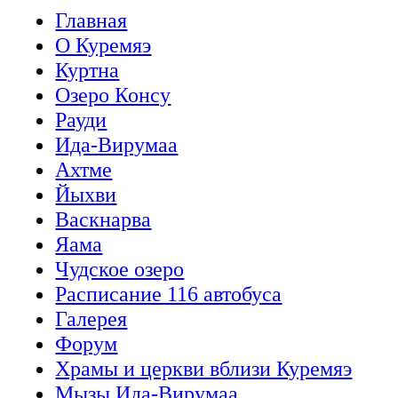
Главная
О Куремяэ
Куртна
Озеро Консу
Рауди
Ида-Вирумаа
Ахтме
Йыхви
Васкнарва
Яама
Чудское озеро
Расписание 116 автобуса
Галерея
Форум
Храмы и церкви вблизи Куремяэ
Мызы Ида-Вирумаа