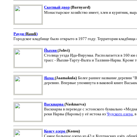
Скотный двор
(Barnyard
)
Монастырское хозяйство имеет, хлев и курятник, выр
Рауди (
Raudi
)
Городское кладбище было открыто в 1977 году. Территория кладбища о
Йыхви
(
Johvi
)
Столица уезда Ида-Вирумаа.
Располагается в 160 км
трасc - Йыхви-Тарту-Валга и Таллинн-Нарва. Кроме т
Яама
(
Jaamakula
)
Более раннее название деревни “В
деревню. Впервые упомянута в ваковой книге Васькна
Васкнарва
(
Vasknarva
)
Васкнарва в переводе с эстонского буквально «Медн
реки Нарвы (Наровы) у её истока из
Чудского озера
, 
Консу озеро
(
Konsu
)
Самое большое озеро из 42-х Куртнаских озёр, общей