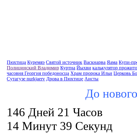
Пюхтица
Куремяэ
Святой источник
Васкнарва
Яама
Купи-пр
Полицинский Владимир
Куртна
Йыхви
калькулятор прожит
часовня Георгия победоносца
Храм пророка Ильи
Церковь Б
Сутагузе nurkjaerv
Дрова в Пюхтице
Аисты
До нового
146 Дней 21 Часов
14 Минут 39 Секунд