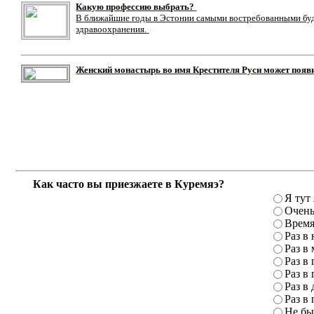
Какую профессию выбрать?
В ближайшие годы в Эстонии самыми востребованными буду
здравоохранения.
Женский монастырь во имя Крестителя Руси может появ
Как часто вы приезжаете в Куремяэ?
Я тут
Очень
Время
Раз в
Раз в
Раз в 
Раз в 
Раз в 
Раз в 
Не бы