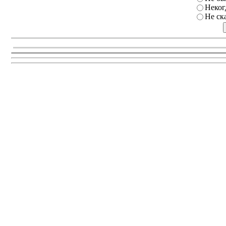
Неког
Не ск