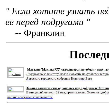
" Если хотите узнать н
ее перед подругами "
-- Франклин
Послед
Магазин "Maxima XX" стал лидером по обману покупат
Лидером по количеству жалоб и обману покупателей в гор
Ярвеского городского собрания Владимир Эвве
Закон о сожительстве однополых пар одобрили в Эстони
В минувший четверг, 22 мая, правительство Эстонии одобр
прочие сексуальные меньшиства