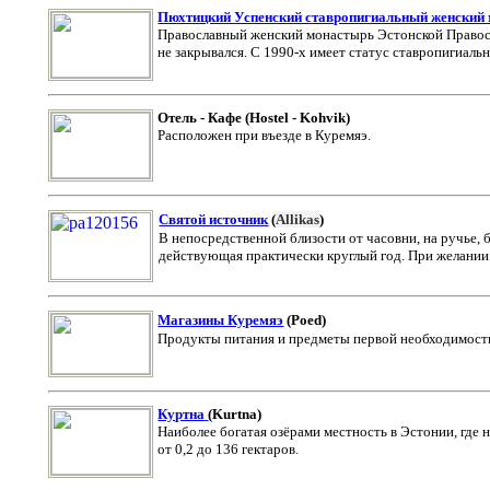
Пюхтицкий Успенский ставропигиальный женский
Православный женский монастырь Эстонской Правосл
не закрывался. С 1990-х имеет статус ставропигиальн
Отель - Кафе (Hostel - Kohvik)
Расположен при въезде в Куремяэ.
Святой источник
(
Allikas
)
В непосредственной близости от часовни, на ручье,
действующая практически круглый год. При желании
Магазины Куремяэ
(Poed
)
Продукты питания и предметы первой необходимост
Куртна
(
Kurtna
)
Наиболее богатая озёрами местность в Эстонии, где
от 0,2 до 136 гектаров.