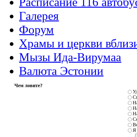
Расписание 116 автобу
Галерея
Форум
Храмы и церкви вблиз
Мызы Ида-Вирумаа
Валюта Эстонии
Чем ловите?
У
С
Н
Н
Н
С
В
Я