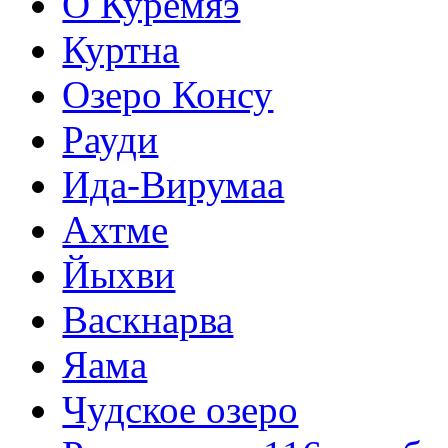
О Куремяэ
Куртна
Озеро Консу
Рауди
Ида-Вирумаа
Ахтме
Йыхви
Васкнарва
Яама
Чудское озеро