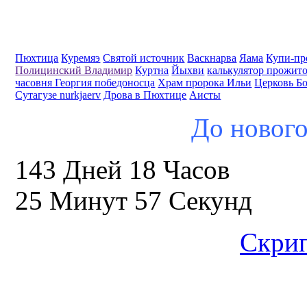
Пюхтица
Куремяэ
Святой источник
Васкнарва
Яама
Купи-пр
Полицинский Владимир
Куртна
Йыхви
калькулятор прожит
часовня Георгия победоносца
Храм пророка Ильи
Церковь Б
Сутагузе nurkjaerv
Дрова в Пюхтице
Аисты
До нового
143 Дней 18 Часов
25 Минут 57 Секунд
Скрип