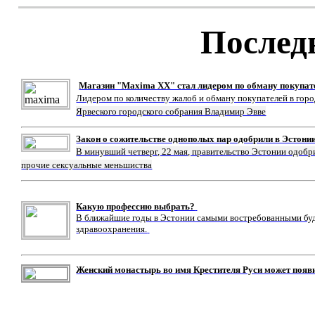
Послед
Магазин "Maxima XX" стал лидером по обману покупат
Лидером по количеству жалоб и обману покупателей в гор
Ярвеского городского собрания Владимир Эвве
Закон о сожительстве однополых пар одобрили в Эстони
В минувший четверг, 22 мая, правительство Эстонии одобр
прочие сексуальные меньшиства
Какую профессию выбрать?
В ближайшие годы в Эстонии самыми востребованными буду
здравоохранения.
Женский монастырь во имя Крестителя Руси может появ