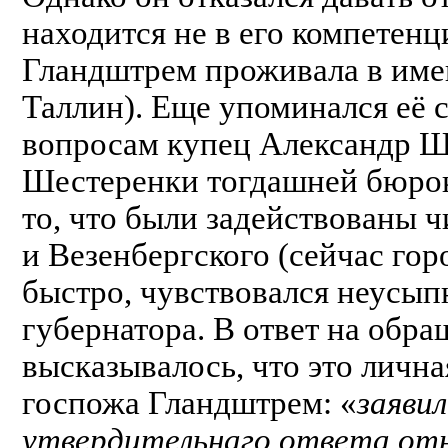
находится не в его компетен
Гландштрем проживала в име
Таллин). Еще упоминался её 
вопросам купец Александр Ш
Шестеренки тогдашней бюро
то, что были задействованы 
и Везенбергского (сейчас гор
быстро, чувствовался неусып
губернатора. В ответ на обра
высказывалось, что это лична
госпожа Гландштрем: «
заяви
утвердительнаго ответа отн