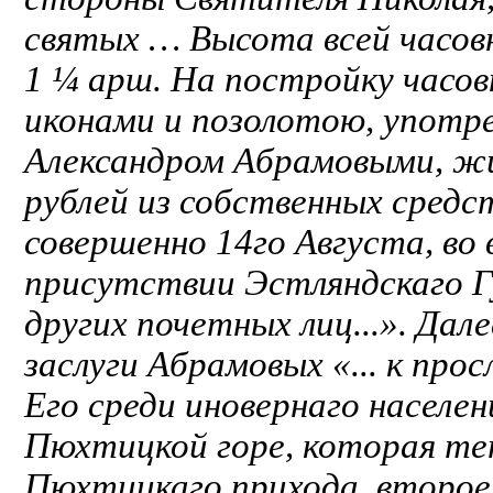
святых … Высота всей часов
1 ¼ арш. На постройку часо
иконами и позолотою, употр
Александром Абрамовыми, жи
рублей из собственных средс
совершенно 14го Августа, во 
присутствии Эстляндскаго Гу
других почетных лиц...». Дал
заслуги Абрамовых «... к пр
Его среди иновернаго населе
Пюхтицкой горе, которая те
Пюхтицкаго прихода, второе 