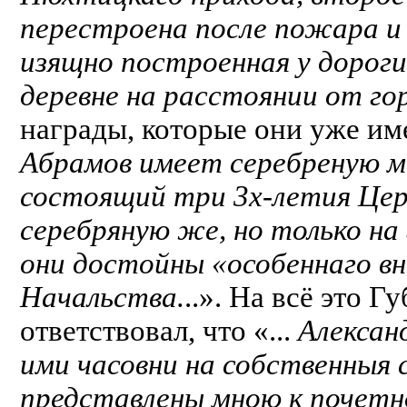
перестроена после пожара и
изящно построенная у дорог
деревне на расстоянии от го
награды, которые они уже име
Абрамов имеет серебреную ме
состоящий три 3х-летия Це
серебряную же, но только на 
они достойны «особеннаго в
Начальства.
..». На всё это 
ответствовал, что «...
Алексан
ими часовни на собственныя 
представлены мною к почетн