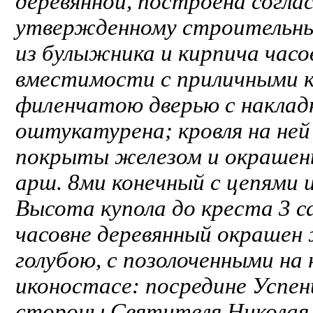
деревянной, построена согла
утвержденному строительны
из булыжника и кирпича часов
вместимости с приличными к
филенчатою дверью с накладн
оштукатурена; кровля на ней
покрыты железом и окрашены
арш. 8ми конечный с цепями 
Высота купола до креста 3 с
часовне деревянный окрашен
голубою, с позолоченными на
иконостасе: посредине Успен
стороны Святителя Николая, 