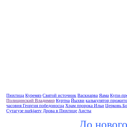
Пюхтица
Куремяэ
Святой источник
Васкнарва
Яама
Купи-пр
Полицинский Владимир
Куртна
Йыхви
калькулятор прожит
часовня Георгия победоносца
Храм пророка Ильи
Церковь Б
Сутагузе nurkjaerv
Дрова в Пюхтице
Аисты
До нового