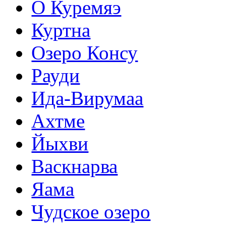
О Куремяэ
Куртна
Озеро Консу
Рауди
Ида-Вирумаа
Ахтме
Йыхви
Васкнарва
Яама
Чудское озеро