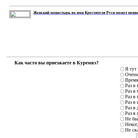
Женский монастырь во имя Крестителя Руси может появ
Как часто вы приезжаете в Куремяэ?
Я тут
Очень
Время
Раз в
Раз в
Раз в 
Раз в 
Раз в 
Раз в 
Не бы
Неког
Не ск