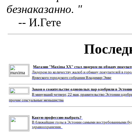
безнаказанно. "
-- И.Гете
Послед
Магазин "Maxima XX" стал лидером по обману покупат
Лидером по количеству жалоб и обману покупателей в гор
Ярвеского городского собрания Владимир Эвве
Закон о сожительстве однополых пар одобрили в Эстони
В минувший четверг, 22 мая, правительство Эстонии одобр
прочие сексуальные меньшиства
Какую профессию выбрать?
В ближайшие годы в Эстонии самыми востребованными буду
здравоохранения.