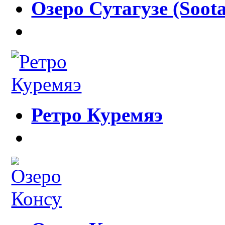
Озеро Сутагузе (Soota
Ретро Куремяэ