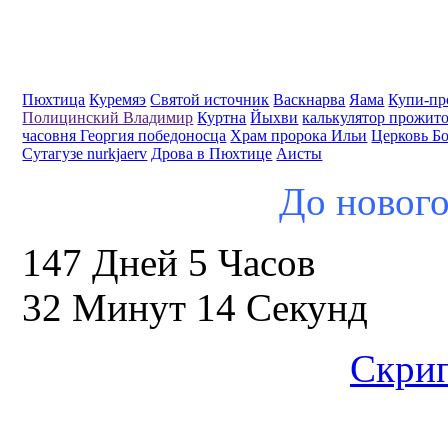
Пюхтица
Куремяэ
Святой источник
Васкнарва
Яама
Купи-пр
Полицинский Владимир
Куртна
Йыхви
калькулятор прожит
часовня Георгия победоносца
Храм пророка Ильи
Церковь Б
Сутагузе nurkjaerv
Дрова в Пюхтице
Аисты
До нового
147 Дней 5 Часов
32 Минут 13 Секунд
Скрип