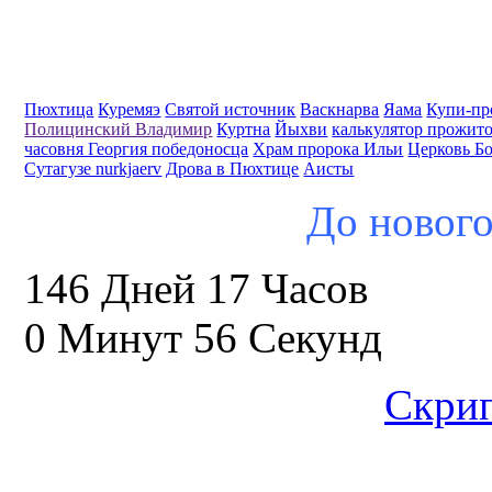
Пюхтица
Куремяэ
Святой источник
Васкнарва
Яама
Купи-пр
Полицинский Владимир
Куртна
Йыхви
калькулятор прожит
часовня Георгия победоносца
Храм пророка Ильи
Церковь Б
Сутагузе nurkjaerv
Дрова в Пюхтице
Аисты
До нового
146 Дней 17 Часов
0 Минут 55 Секунд
Скрип