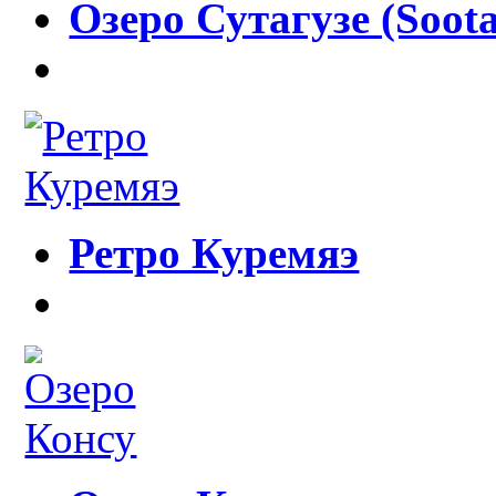
Озеро Сутагузе (Soota
Ретро Куремяэ