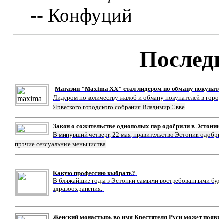
-- Конфуций
Послед
Магазин "Maxima XX" стал лидером по обману покупат
Лидером по количеству жалоб и обману покупателей в гор
Ярвеского городского собрания Владимир Эвве
Закон о сожительстве однополых пар одобрили в Эстони
В минувший четверг, 22 мая, правительство Эстонии одобр
прочие сексуальные меньшиства
Какую профессию выбрать?
В ближайшие годы в Эстонии самыми востребованными буду
здравоохранения.
Женский монастырь во имя Крестителя Руси может появ