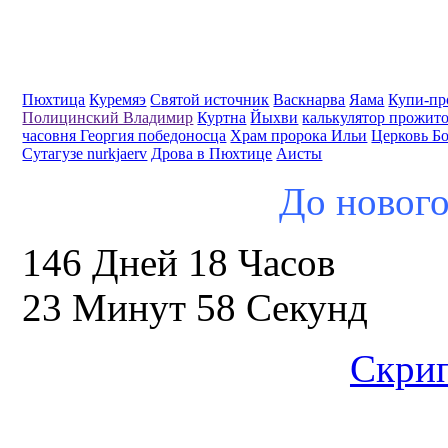
Пюхтица
Куремяэ
Святой источник
Васкнарва
Яама
Купи-пр
Полицинский Владимир
Куртна
Йыхви
калькулятор прожит
часовня Георгия победоносца
Храм пророка Ильи
Церковь Б
Сутагузе nurkjaerv
Дрова в Пюхтице
Аисты
До нового
146 Дней 18 Часов
23 Минут 57 Секунд
Скрип