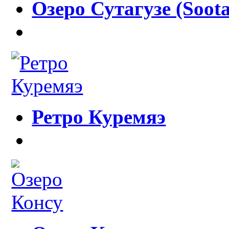
Озеро Сутагузе (Soota
Ретро Куремяэ