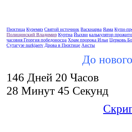
Пюхтица
Куремяэ
Святой источник
Васкнарва
Яама
Купи-пр
Полицинский Владимир
Куртна
Йыхви
калькулятор прожит
часовня Георгия победоносца
Храм пророка Ильи
Церковь Б
Сутагузе nurkjaerv
Дрова в Пюхтице
Аисты
До нового
146 Дней 20 Часов
28 Минут 44 Секунд
Скрип