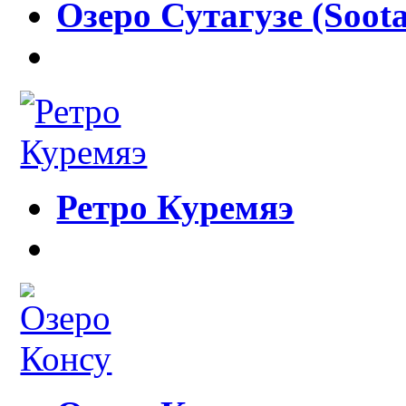
Озеро Сутагузе (Soota
Ретро Куремяэ