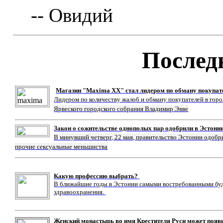
-- Овидий
Послед
Магазин "Maxima XX" стал лидером по обману покупат
Лидером по количеству жалоб и обману покупателей в гор
Ярвеского городского собрания Владимир Эвве
Закон о сожительстве однополых пар одобрили в Эстони
В минувший четверг, 22 мая, правительство Эстонии одобр
прочие сексуальные меньшиства
Какую профессию выбрать?
В ближайшие годы в Эстонии самыми востребованными буду
здравоохранения.
Женский монастырь во имя Крестителя Руси может появ