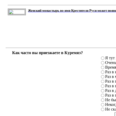
Женский монастырь во имя Крестителя Руси может появ
Как часто вы приезжаете в Куремяэ?
Я тут
Очень
Время
Раз в
Раз в
Раз в 
Раз в 
Раз в 
Раз в 
Не бы
Неког
Не ск