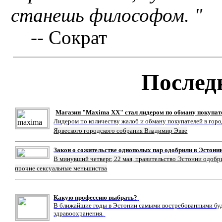
станешь философом. "
-- Сократ
Послед
Магазин "Maxima XX" стал лидером по обману покупат
Лидером по количеству жалоб и обману покупателей в гор
Ярвеского городского собрания Владимир Эвве
Закон о сожительстве однополых пар одобрили в Эстони
В минувший четверг, 22 мая, правительство Эстонии одобр
прочие сексуальные меньшиства
Какую профессию выбрать?
В ближайшие годы в Эстонии самыми востребованными буду
здравоохранения.