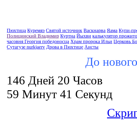
Пюхтица
Куремяэ
Святой источник
Васкнарва
Яама
Купи-пр
Полицинский Владимир
Куртна
Йыхви
калькулятор прожит
часовня Георгия победоносца
Храм пророка Ильи
Церковь Б
Сутагузе nurkjaerv
Дрова в Пюхтице
Аисты
До нового
146 Дней 20 Часов
59 Минут 40 Секунд
Скрип