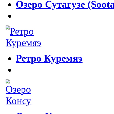
Озеро Сутагузе (Soota
Ретро Куремяэ