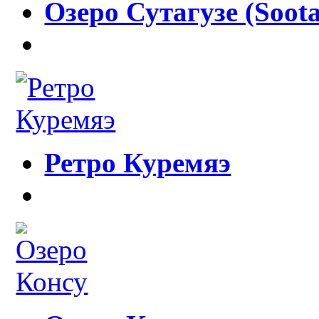
Озеро Сутагузе (Soota
Ретро Куремяэ