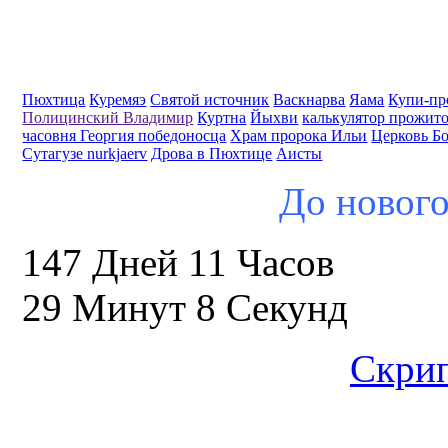
Пюхтица
Куремяэ
Святой источник
Васкнарва
Яама
Купи-пр
Полицинский Владимир
Куртна
Йыхви
калькулятор прожит
часовня Георгия победоносца
Храм пророка Ильи
Церковь Б
Сутагузе nurkjaerv
Дрова в Пюхтице
Аисты
До нового
147 Дней 11 Часов
29 Минут 7 Секунд
Скрип