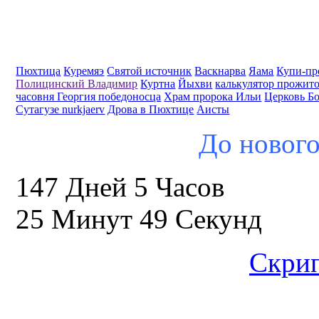
Пюхтица
Куремяэ
Святой источник
Васкнарва
Яама
Купи-пр
Полицинский Владимир
Куртна
Йыхви
калькулятор прожит
часовня Георгия победоносца
Храм пророка Ильи
Церковь Б
Сутагузе nurkjaerv
Дрова в Пюхтице
Аисты
До нового
147 Дней 5 Часов
25 Минут 48 Секунд
Скрип