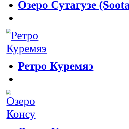
Озеро Сутагузе (Soota
Ретро Куремяэ