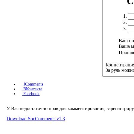
С
1.
2.
3.
Ваш пол
Ваша ма
Прошло ч
Концентрация
За руль можно
JComments
ВКонтакте
Facebook
У Вас недостаточно прав для комментирования, зарегистриру
Download SocComments v1.3