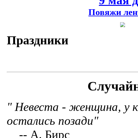
9 мая 
Повяжи лен
Праздники
Случай
" Невеста - женщина, у 
остались позади"
-- А. Бирс