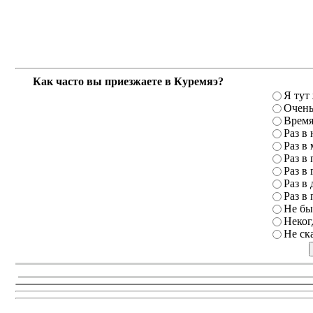
Как часто вы приезжаете в Куремяэ?
Я тут
Очень
Время
Раз в
Раз в
Раз в 
Раз в 
Раз в 
Раз в 
Не бы
Неког
Не ск