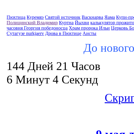
Пюхтица
Куремяэ
Святой источник
Васкнарва
Яама
Купи-пр
Полицинский Владимир
Куртна
Йыхви
калькулятор прожит
часовня Георгия победоносца
Храм пророка Ильи
Церковь Б
Сутагузе nurkjaerv
Дрова в Пюхтице
Аисты
До нового
144 Дней 21 Часов
6 Минут 3 Секунд
Скрип