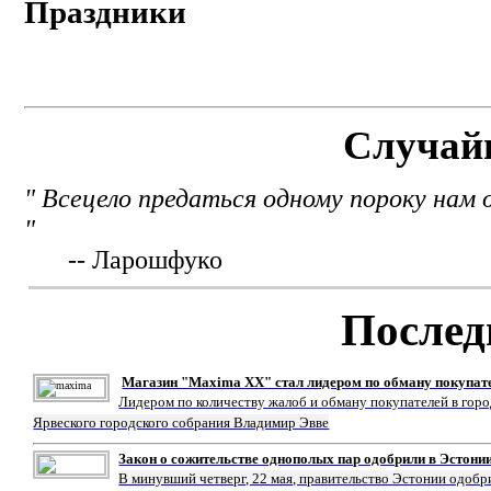
Праздники
Случай
" Всецело предаться одному пороку нам 
"
-- Ларошфуко
Послед
Магазин "Maxima XX" стал лидером по обману покупат
Лидером по количеству жалоб и обману покупателей в гор
Ярвеского городского собрания Владимир Эвве
Закон о сожительстве однополых пар одобрили в Эстони
В минувший четверг, 22 мая, правительство Эстонии одобр