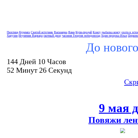
Пюхтица
Куремяэ
Святой источник
Васкнарва
Яама
Купи-продай
Консу
рыбалка консу
охота в эсто
Харузин
Игумения Варвара
скотный двор
часовня Георгия победоносца
Храм пророка Ильи
Церков
До нового
144 Дней 10 Часов
52 Минут 25 Секунд
Скр
9 мая 
Повяжи лен