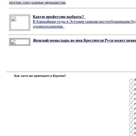
прочие сексуальные меньшиства
Какую профессию выбрать?
В ближайшие годы в Эстонии самыми востребованными буду
здравоохранения.
Женский монастырь во имя Крестителя Руси может появ
Как часто вы приезжаете в Куремяэ?
Я
О
В
Р
Р
Р
Р
Р
Р
Н
Н
Н