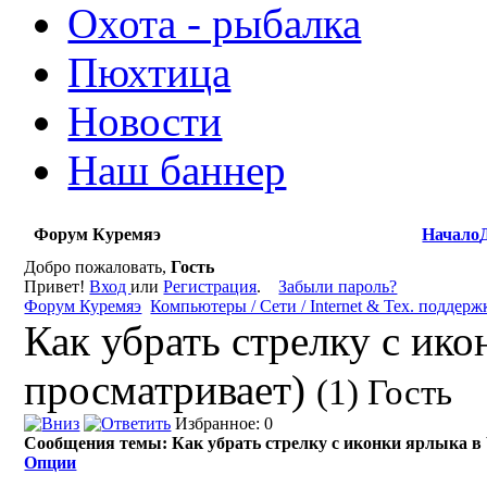
Охота - рыбалка
Пюхтица
Новости
Наш баннер
Форум Куремяэ
Начало
Добро пожаловать,
Гость
Привет!
Вход
или
Регистрация
.
Забыли пароль?
Форум Куремяэ
Компьютеры / Сети / Internet & Тех. поддерж
Как убрать стрелку с ико
просматривает)
(1) Гость
Избранное: 0
Сообщения темы:
Как убрать стрелку с иконки ярлыка в
Опции