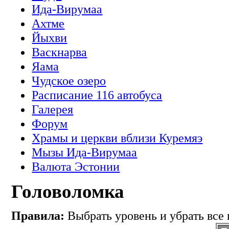
Ида-Вирумаа
Ахтме
Йыхви
Васкнарва
Яама
Чудское озеро
Расписание 116 автобуса
Галерея
Форум
Храмы и церкви вблизи Куремяэ
Мызы Ида-Вирумаа
Валюта Эстонии
Головоломка
Правила:
Выбрать уровень и убрать все 