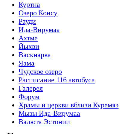
Куртна
Озеро Консу
Рауди
Ида-Вирумаа
Ахтме
Йыхви
Васкнарва
Яама
Чудское озеро
Расписание 116 автобуса
Галерея
Форум
Храмы и церкви вблизи Куремяэ
Мызы Ида-Вирумаа
Валюта Эстонии