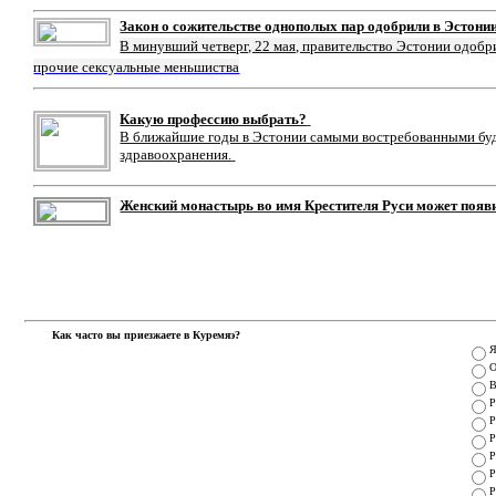
Закон о сожительстве однополых пар одобрили в Эстони
В минувший четверг, 22 мая, правительство Эстонии одобр
прочие сексуальные меньшиства
Какую профессию выбрать?
В ближайшие годы в Эстонии самыми востребованными буду
здравоохранения.
Женский монастырь во имя Крестителя Руси может появ
Как часто вы приезжаете в Куремяэ?
Я
О
В
Р
Р
Р
Р
Р
Р