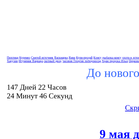
Пюхтица
Куремяэ
Святой источник
Васкнарва
Яама
Купи-продай
Консу
рыбалка консу
охота в эсто
Харузин
Игумения Варвара
скотный двор
часовня Георгия победоносца
Храм пророка Ильи
Церков
До нового
147 Дней 22 Часов
24 Минут 45 Секунд
Скр
9 мая 