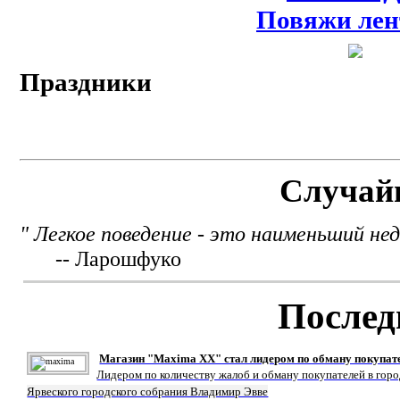
Повяжи лен
Праздники
Случай
" Легкое поведение - это наименьший не
-- Ларошфуко
Послед
Магазин "Maxima XX" стал лидером по обману покупат
Лидером по количеству жалоб и обману покупателей в гор
Ярвеского городского собрания Владимир Эвве