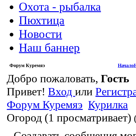
Охота - рыбалка
Пюхтица
Новости
Наш баннер
Форум Куремяэ
Начало
Добро пожаловать,
Гость
Привет!
Вход
или
Регистр
Форум Куремяэ
Курилка
Огород (1 просматривает)
Создавать сообщения мог